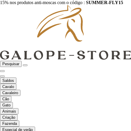
15% nos produtos anti-moscas com o código :
SUMMER-FLY15
Pesquisar
Saldos
Cavalo
Cavaleiro
Cão
Gato
Animais
Criação
Fazenda
Especial de verão