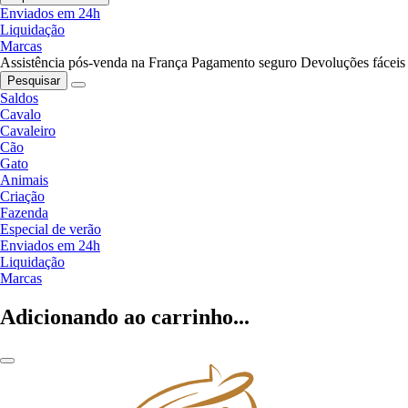
Enviados em 24h
Liquidação
Marcas
Assistência pós-venda na França
Pagamento seguro
Devoluções fáceis
Pesquisar
Saldos
Cavalo
Cavaleiro
Cão
Gato
Animais
Criação
Fazenda
Especial de verão
Enviados em 24h
Liquidação
Marcas
Adicionando ao carrinho...