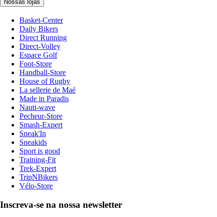
Nossas lojas
Basket-Center
Daily Bikers
Direct Running
Direct-Volley
Espace Golf
Foot-Store
Handball-Store
House of Rugby
La sellerie de Maé
Made in Paradis
Nauti-wave
Pecheur-Store
Smash-Expert
Sneak'In
Sneakids
Sport is good
Training-Fit
Trek-Expert
TripNBikers
Vélo-Store
Inscreva-se na nossa newsletter