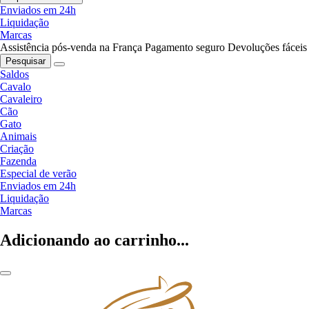
Enviados em 24h
Liquidação
Marcas
Assistência pós-venda na França
Pagamento seguro
Devoluções fáceis
Pesquisar
Saldos
Cavalo
Cavaleiro
Cão
Gato
Animais
Criação
Fazenda
Especial de verão
Enviados em 24h
Liquidação
Marcas
Adicionando ao carrinho...