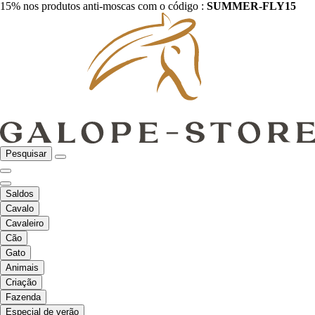
15% nos produtos anti-moscas com o código :
SUMMER-FLY15
Pesquisar
Saldos
Cavalo
Cavaleiro
Cão
Gato
Animais
Criação
Fazenda
Especial de verão