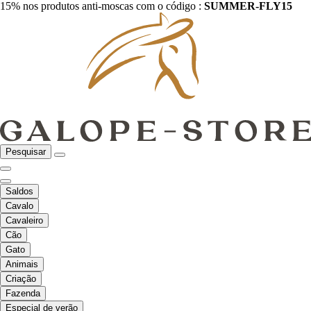
15% nos produtos anti-moscas com o código :
SUMMER-FLY15
Pesquisar
Saldos
Cavalo
Cavaleiro
Cão
Gato
Animais
Criação
Fazenda
Especial de verão