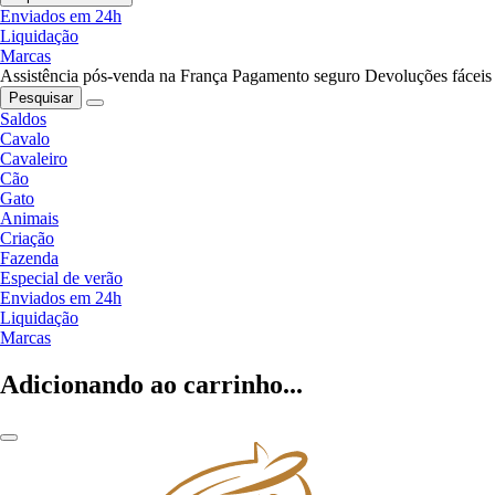
Enviados em 24h
Liquidação
Marcas
Assistência pós-venda na França
Pagamento seguro
Devoluções fáceis
Pesquisar
Saldos
Cavalo
Cavaleiro
Cão
Gato
Animais
Criação
Fazenda
Especial de verão
Enviados em 24h
Liquidação
Marcas
Adicionando ao carrinho...