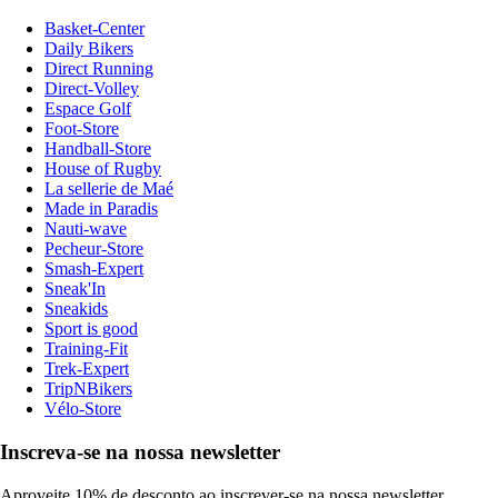
Basket-Center
Daily Bikers
Direct Running
Direct-Volley
Espace Golf
Foot-Store
Handball-Store
House of Rugby
La sellerie de Maé
Made in Paradis
Nauti-wave
Pecheur-Store
Smash-Expert
Sneak'In
Sneakids
Sport is good
Training-Fit
Trek-Expert
TripNBikers
Vélo-Store
Inscreva-se na nossa newsletter
Aproveite 10% de desconto ao inscrever-se na nossa newsletter