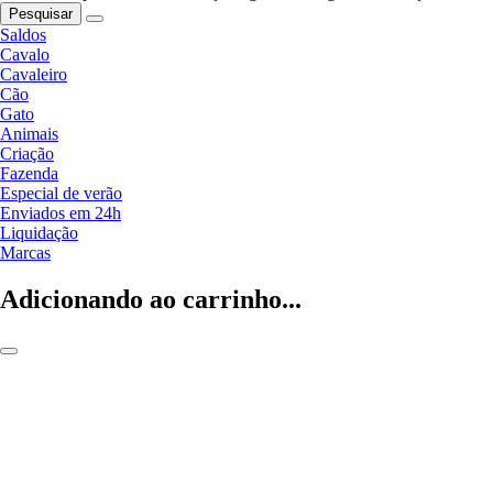
Pesquisar
Saldos
Cavalo
Cavaleiro
Cão
Gato
Animais
Criação
Fazenda
Especial de verão
Enviados em 24h
Liquidação
Marcas
Adicionando ao carrinho...