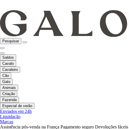
Pesquisar
Saldos
Cavalo
Cavaleiro
Cão
Gato
Animais
Criação
Fazenda
Especial de verão
Enviados em 24h
Liquidação
Marcas
Assistência pós-venda na França
Pagamento seguro
Devoluções fáceis