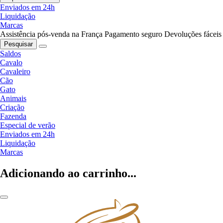
Enviados em 24h
Liquidação
Marcas
Assistência pós-venda na França
Pagamento seguro
Devoluções fáceis
Pesquisar
Saldos
Cavalo
Cavaleiro
Cão
Gato
Animais
Criação
Fazenda
Especial de verão
Enviados em 24h
Liquidação
Marcas
Adicionando ao carrinho...