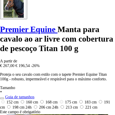
Premier Equine
Manta para
cavalo ao ar livre com cobertura
de pescoço Titan 100 g
A partir de
€ 267,00
€ 196,54
-26%
Proteja o seu cavalo com estilo com o tapete Premier Equine Titan
100g - robusto, impermeável e respirável para o máximo conforto.
Tamanho
*
Guia de tamanhos
152 cm
160 cm
168 cm
175 cm
183 cm
191
cm
198 cm
24h
206 cm
24h
213 cm
221 cm
Este campo é obrigatório