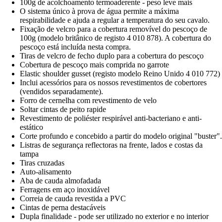
100g de acolchoamento termoaderente - peso leve mais
O sistema único à prova de água permite a máxima
respirabilidade e ajuda a regular a temperatura do seu cavalo.
Fixação de velcro para a cobertura removível do pescoço de
100g (modelo britânico de registo 4 010 878). A cobertura do
pescoço está incluída nesta compra.
Tiras de velcro de fecho duplo para a cobertura do pescoço
Cobertura de pescoço mais comprida no garrote
Elastic shoulder gusset (registo modelo Reino Unido 4 010 772)
Inclui acessórios para os nossos revestimentos de cobertores
(vendidos separadamente).
Forro de cernelha com revestimento de velo
Soltar cintas de peito rapide
Revestimento de poliéster respirável anti-bacteriano e anti-
estático
Corte profundo e concebido a partir do modelo original "buster".
Listras de segurança reflectoras na frente, lados e costas da
tampa
Tiras cruzadas
Auto-alisamento
Aba de cauda almofadada
Ferragens em aço inoxidável
Correia de cauda revestida a PVC
Cintas de perna destacáveis
Dupla finalidade - pode ser utilizado no exterior e no interior