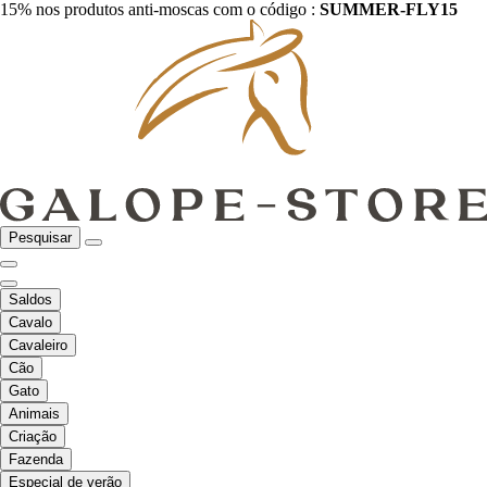
15% nos produtos anti-moscas com o código :
SUMMER-FLY15
Pesquisar
Saldos
Cavalo
Cavaleiro
Cão
Gato
Animais
Criação
Fazenda
Especial de verão