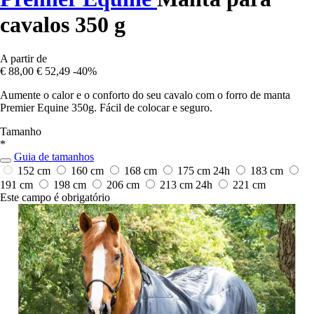
cavalos 350 g
A partir de
€ 88,00
€ 52,49
-40%
Aumente o calor e o conforto do seu cavalo com o forro de manta
Premier Equine 350g. Fácil de colocar e seguro.
Tamanho
*
Guia de tamanhos
152 cm
160 cm
168 cm
175 cm
24h
183 cm
191 cm
198 cm
206 cm
213 cm
24h
221 cm
Este campo é obrigatório