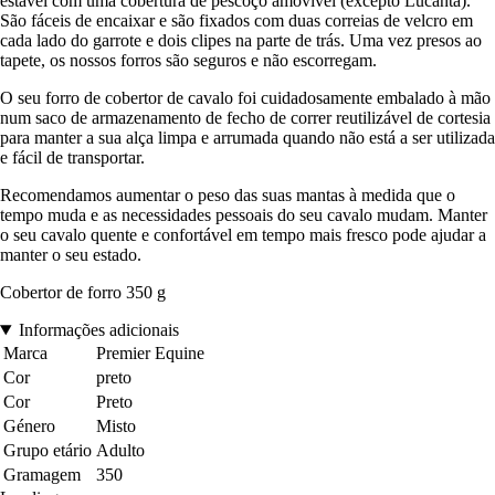
estável com uma cobertura de pescoço amovível (excepto Lucanta).
São fáceis de encaixar e são fixados com duas correias de velcro em
cada lado do garrote e dois clipes na parte de trás. Uma vez presos ao
tapete, os nossos forros são seguros e não escorregam.
O seu forro de cobertor de cavalo foi cuidadosamente embalado à mão
num saco de armazenamento de fecho de correr reutilizável de cortesia
para manter a sua alça limpa e arrumada quando não está a ser utilizada
e fácil de transportar.
Recomendamos aumentar o peso das suas mantas à medida que o
tempo muda e as necessidades pessoais do seu cavalo mudam. Manter
o seu cavalo quente e confortável em tempo mais fresco pode ajudar a
manter o seu estado.
Cobertor de forro 350 g
Informações adicionais
Marca
Premier Equine
Cor
preto
Cor
Preto
Género
Misto
Grupo etário
Adulto
Gramagem
350