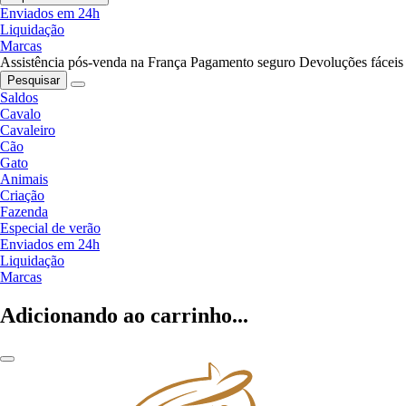
Enviados em 24h
Liquidação
Marcas
Assistência pós-venda na França
Pagamento seguro
Devoluções fáceis
Pesquisar
Saldos
Cavalo
Cavaleiro
Cão
Gato
Animais
Criação
Fazenda
Especial de verão
Enviados em 24h
Liquidação
Marcas
Adicionando ao carrinho...