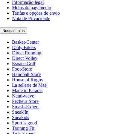
Informação legal
Meios de pagamento
Tarifas e opções de envio
Nota de Privacidade
Nossas lojas
Basket-Center
Daily Bikers
Direct Running
Direct-Volley
Espace Golf
Foot-Store
Handball-Store
House of Rugby
La sellerie de Maé
Made in Paradis
Nauti-wave
Pecheur-Store
Smash-Expert
Sneak'In
Sneakids
Sport is good
Training-Fit
Trek-Expert