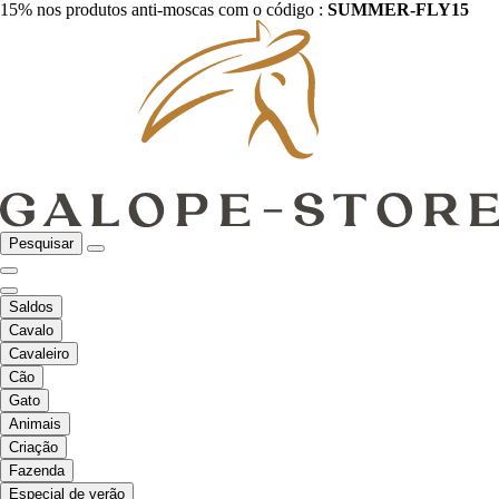
15% nos produtos anti-moscas com o código :
SUMMER-FLY15
Pesquisar
Saldos
Cavalo
Cavaleiro
Cão
Gato
Animais
Criação
Fazenda
Especial de verão