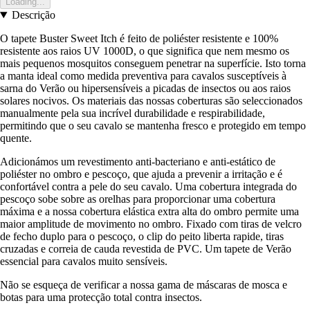
Loading...
Descrição
O tapete Buster Sweet Itch é feito de poliéster resistente e 100%
resistente aos raios UV 1000D, o que significa que nem mesmo os
mais pequenos mosquitos conseguem penetrar na superfície. Isto torna
a manta ideal como medida preventiva para cavalos susceptíveis à
sarna do Verão ou hipersensíveis a picadas de insectos ou aos raios
solares nocivos. Os materiais das nossas coberturas são seleccionados
manualmente pela sua incrível durabilidade e respirabilidade,
permitindo que o seu cavalo se mantenha fresco e protegido em tempo
quente.
Adicionámos um revestimento anti-bacteriano e anti-estático de
poliéster no ombro e pescoço, que ajuda a prevenir a irritação e é
confortável contra a pele do seu cavalo. Uma cobertura integrada do
pescoço sobe sobre as orelhas para proporcionar uma cobertura
máxima e a nossa cobertura elástica extra alta do ombro permite uma
maior amplitude de movimento no ombro. Fixado com tiras de velcro
de fecho duplo para o pescoço, o clip do peito liberta rapide, tiras
cruzadas e correia de cauda revestida de PVC. Um tapete de Verão
essencial para cavalos muito sensíveis.
Não se esqueça de verificar a nossa gama de máscaras de mosca e
botas para uma protecção total contra insectos.