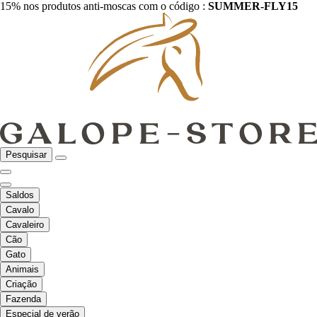
15% nos produtos anti-moscas com o código :
SUMMER-FLY15
Pesquisar
Saldos
Cavalo
Cavaleiro
Cão
Gato
Animais
Criação
Fazenda
Especial de verão