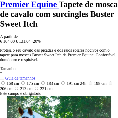
Premier Equine
Tapete de mosca
de cavalo com surcingles Buster
Sweet Itch
A partir de
€ 164,00
€ 131,04
-20%
Proteja o seu cavalo das picadas e dos raios solares nocivos com o
tapete para moscas Buster Sweet Itch da Premier Equine. Confortável,
duradouro e respirável.
Tamanho
*
Guia de tamanhos
168 cm
175 cm
183 cm
191 cm
24h
198 cm
206 cm
213 cm
221 cm
Este campo é obrigatório