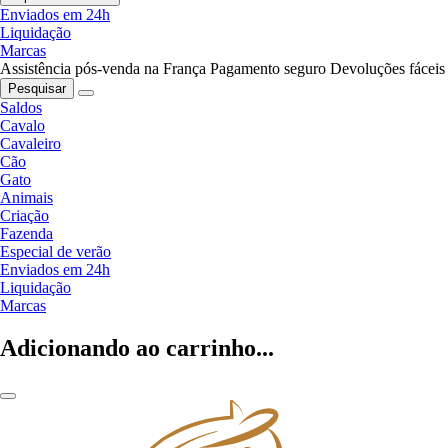
Enviados em 24h
Liquidação
Marcas
Assistência pós-venda na França
Pagamento seguro
Devoluções fáceis
Pesquisar
Saldos
Cavalo
Cavaleiro
Cão
Gato
Animais
Criação
Fazenda
Especial de verão
Enviados em 24h
Liquidação
Marcas
Adicionando ao carrinho...