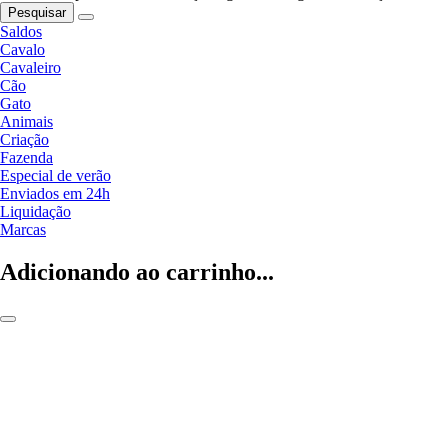
Pesquisar
Saldos
Cavalo
Cavaleiro
Cão
Gato
Animais
Criação
Fazenda
Especial de verão
Enviados em 24h
Liquidação
Marcas
Adicionando ao carrinho...