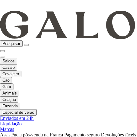
Pesquisar
Saldos
Cavalo
Cavaleiro
Cão
Gato
Animais
Criação
Fazenda
Especial de verão
Enviados em 24h
Liquidação
Marcas
Assistência pós-venda na França
Pagamento seguro
Devoluções fáceis