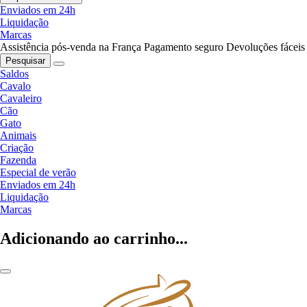
Enviados em 24h
Liquidação
Marcas
Assistência pós-venda na França
Pagamento seguro
Devoluções fáceis
Pesquisar
Saldos
Cavalo
Cavaleiro
Cão
Gato
Animais
Criação
Fazenda
Especial de verão
Enviados em 24h
Liquidação
Marcas
Adicionando ao carrinho...