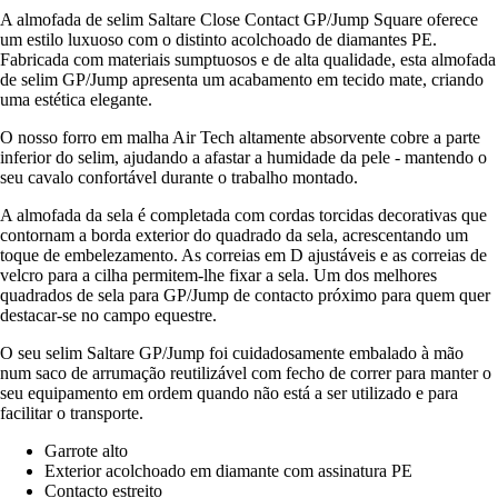
A almofada de selim Saltare Close Contact GP/Jump Square oferece
um estilo luxuoso com o distinto acolchoado de diamantes PE.
Fabricada com materiais sumptuosos e de alta qualidade, esta almofada
de selim GP/Jump apresenta um acabamento em tecido mate, criando
uma estética elegante.
O nosso forro em malha Air Tech altamente absorvente cobre a parte
inferior do selim, ajudando a afastar a humidade da pele - mantendo o
seu cavalo confortável durante o trabalho montado.
A almofada da sela é completada com cordas torcidas decorativas que
contornam a borda exterior do quadrado da sela, acrescentando um
toque de embelezamento. As correias em D ajustáveis e as correias de
velcro para a cilha permitem-lhe fixar a sela. Um dos melhores
quadrados de sela para GP/Jump de contacto próximo para quem quer
destacar-se no campo equestre.
O seu selim Saltare GP/Jump foi cuidadosamente embalado à mão
num saco de arrumação reutilizável com fecho de correr para manter o
seu equipamento em ordem quando não está a ser utilizado e para
facilitar o transporte.
Garrote alto
Exterior acolchoado em diamante com assinatura PE
Contacto estreito