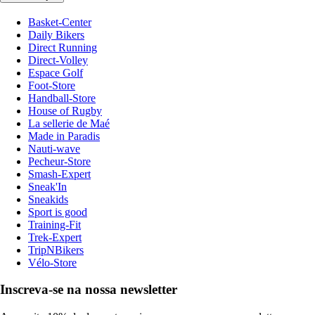
Basket-Center
Daily Bikers
Direct Running
Direct-Volley
Espace Golf
Foot-Store
Handball-Store
House of Rugby
La sellerie de Maé
Made in Paradis
Nauti-wave
Pecheur-Store
Smash-Expert
Sneak'In
Sneakids
Sport is good
Training-Fit
Trek-Expert
TripNBikers
Vélo-Store
Inscreva-se na nossa newsletter