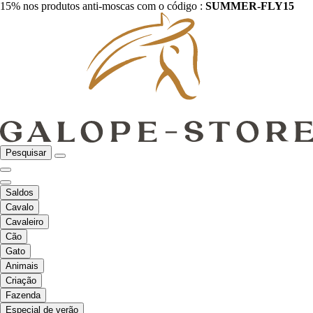
15% nos produtos anti-moscas com o código :
SUMMER-FLY15
Pesquisar
Saldos
Cavalo
Cavaleiro
Cão
Gato
Animais
Criação
Fazenda
Especial de verão