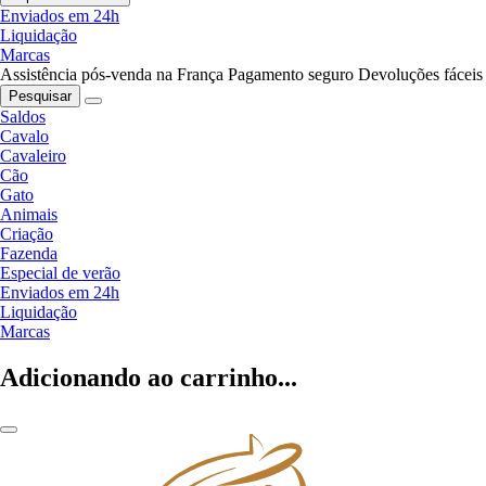
Enviados em 24h
Liquidação
Marcas
Assistência pós-venda na França
Pagamento seguro
Devoluções fáceis
Pesquisar
Saldos
Cavalo
Cavaleiro
Cão
Gato
Animais
Criação
Fazenda
Especial de verão
Enviados em 24h
Liquidação
Marcas
Adicionando ao carrinho...