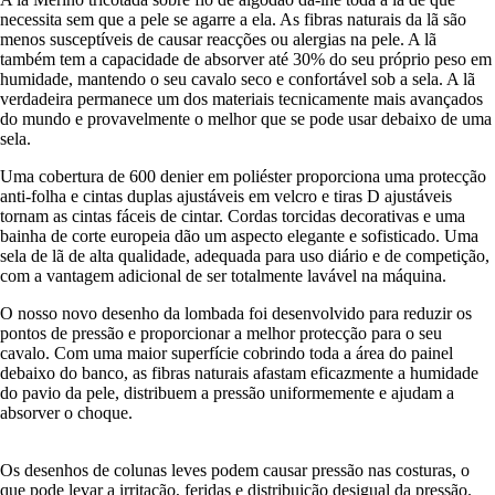
necessita sem que a pele se agarre a ela. As fibras naturais da lã são
menos susceptíveis de causar reacções ou alergias na pele. A lã
também tem a capacidade de absorver até 30% do seu próprio peso em
humidade, mantendo o seu cavalo seco e confortável sob a sela. A lã
verdadeira permanece um dos materiais tecnicamente mais avançados
do mundo e provavelmente o melhor que se pode usar debaixo de uma
sela.
Uma cobertura de 600 denier em poliéster proporciona uma protecção
anti-folha e cintas duplas ajustáveis em velcro e tiras D ajustáveis
tornam as cintas fáceis de cintar. Cordas torcidas decorativas e uma
bainha de corte europeia dão um aspecto elegante e sofisticado. Uma
sela de lã de alta qualidade, adequada para uso diário e de competição,
com a vantagem adicional de ser totalmente lavável na máquina.
O nosso novo desenho da lombada foi desenvolvido para reduzir os
pontos de pressão e proporcionar a melhor protecção para o seu
cavalo. Com uma maior superfície cobrindo toda a área do painel
debaixo do banco, as fibras naturais afastam eficazmente a humidade
do pavio da pele, distribuem a pressão uniformemente e ajudam a
absorver o choque.
Os desenhos de colunas leves podem causar pressão nas costuras, o
que pode levar a irritação, feridas e distribuição desigual da pressão.