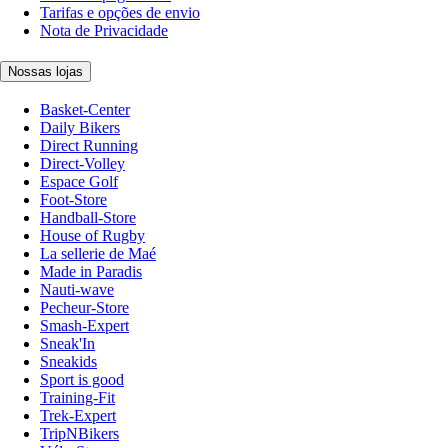
Tarifas e opções de envio
Nota de Privacidade
Nossas lojas
Basket-Center
Daily Bikers
Direct Running
Direct-Volley
Espace Golf
Foot-Store
Handball-Store
House of Rugby
La sellerie de Maé
Made in Paradis
Nauti-wave
Pecheur-Store
Smash-Expert
Sneak'In
Sneakids
Sport is good
Training-Fit
Trek-Expert
TripNBikers