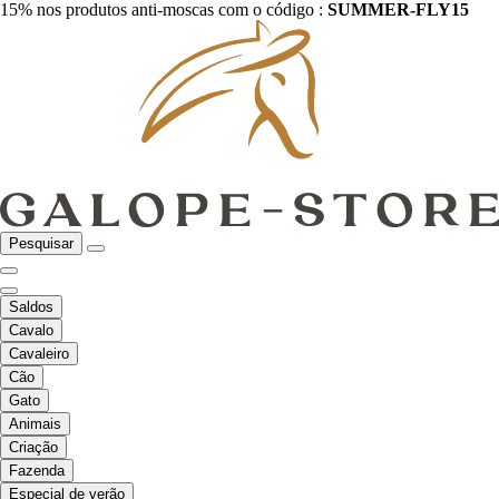
15% nos produtos anti-moscas com o código :
SUMMER-FLY15
Pesquisar
Saldos
Cavalo
Cavaleiro
Cão
Gato
Animais
Criação
Fazenda
Especial de verão