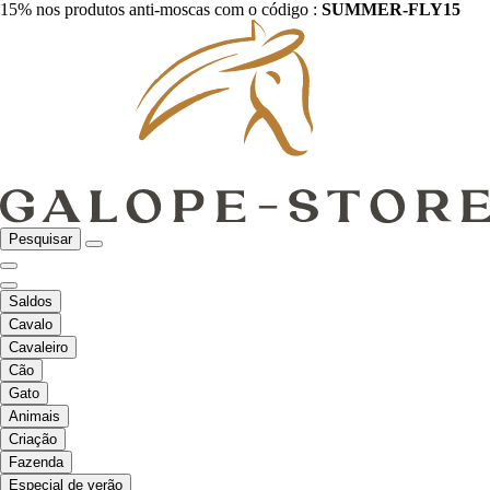
15% nos produtos anti-moscas com o código :
SUMMER-FLY15
Pesquisar
Saldos
Cavalo
Cavaleiro
Cão
Gato
Animais
Criação
Fazenda
Especial de verão