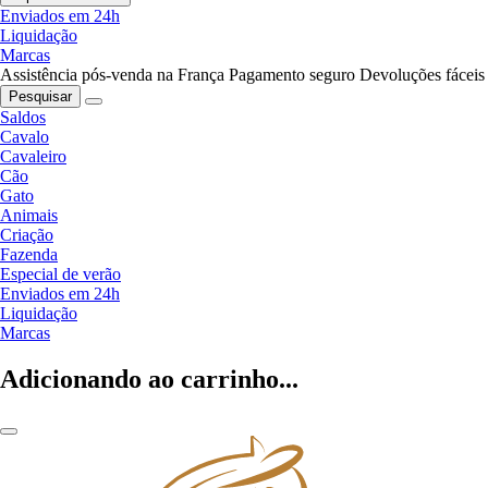
Enviados em 24h
Liquidação
Marcas
Assistência pós-venda na França
Pagamento seguro
Devoluções fáceis
Pesquisar
Saldos
Cavalo
Cavaleiro
Cão
Gato
Animais
Criação
Fazenda
Especial de verão
Enviados em 24h
Liquidação
Marcas
Adicionando ao carrinho...