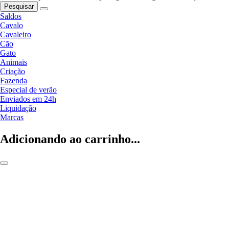
Pesquisar
Saldos
Cavalo
Cavaleiro
Cão
Gato
Animais
Criação
Fazenda
Especial de verão
Enviados em 24h
Liquidação
Marcas
Adicionando ao carrinho...