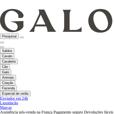
Pesquisar
Saldos
Cavalo
Cavaleiro
Cão
Gato
Animais
Criação
Fazenda
Especial de verão
Enviados em 24h
Liquidação
Marcas
Assistência pós-venda na França
Pagamento seguro
Devoluções fáceis