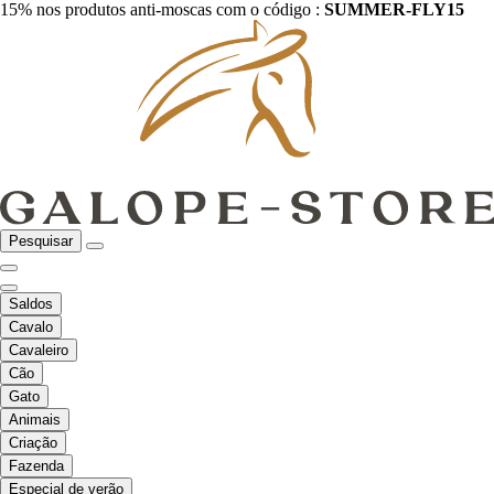
15% nos produtos anti-moscas com o código :
SUMMER-FLY15
Pesquisar
Saldos
Cavalo
Cavaleiro
Cão
Gato
Animais
Criação
Fazenda
Especial de verão