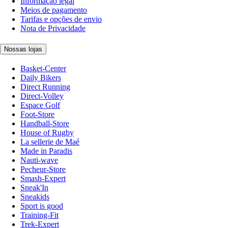
Informação legal
Meios de pagamento
Tarifas e opções de envio
Nota de Privacidade
Nossas lojas
Basket-Center
Daily Bikers
Direct Running
Direct-Volley
Espace Golf
Foot-Store
Handball-Store
House of Rugby
La sellerie de Maé
Made in Paradis
Nauti-wave
Pecheur-Store
Smash-Expert
Sneak'In
Sneakids
Sport is good
Training-Fit
Trek-Expert