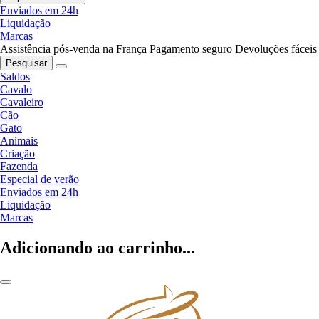
Enviados em 24h
Liquidação
Marcas
Assistência pós-venda na França
Pagamento seguro
Devoluções fáceis
Pesquisar
Saldos
Cavalo
Cavaleiro
Cão
Gato
Animais
Criação
Fazenda
Especial de verão
Enviados em 24h
Liquidação
Marcas
Adicionando ao carrinho...