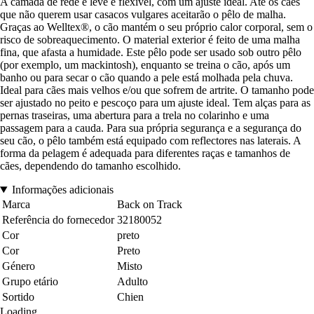
A camada de rede é leve e flexível, com um ajuste ideal. Até os cães
que não querem usar casacos vulgares aceitarão o pêlo de malha.
Graças ao Welltex®, o cão mantém o seu próprio calor corporal, sem o
risco de sobreaquecimento. O material exterior é feito de uma malha
fina, que afasta a humidade. Este pêlo pode ser usado sob outro pêlo
(por exemplo, um mackintosh), enquanto se treina o cão, após um
banho ou para secar o cão quando a pele está molhada pela chuva.
Ideal para cães mais velhos e/ou que sofrem de artrite. O tamanho pode
ser ajustado no peito e pescoço para um ajuste ideal. Tem alças para as
pernas traseiras, uma abertura para a trela no colarinho e uma
passagem para a cauda. Para sua própria segurança e a segurança do
seu cão, o pêlo também está equipado com reflectores nas laterais. A
forma da pelagem é adequada para diferentes raças e tamanhos de
cães, dependendo do tamanho escolhido.
Informações adicionais
Marca
Back on Track
Referência do fornecedor
32180052
Cor
preto
Cor
Preto
Género
Misto
Grupo etário
Adulto
Sortido
Chien
Loading...