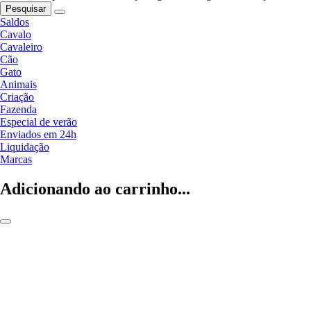
Pesquisar
Saldos
Cavalo
Cavaleiro
Cão
Gato
Animais
Criação
Fazenda
Especial de verão
Enviados em 24h
Liquidação
Marcas
Adicionando ao carrinho...