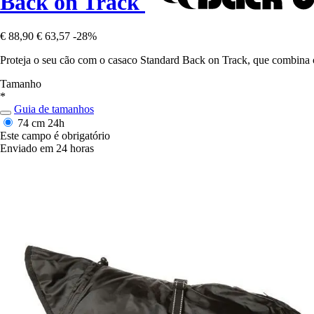
Back on Track
€ 88,90
€ 63,57
-28%
Proteja o seu cão com o casaco Standard Back on Track, que combina c
Tamanho
*
Guia de tamanhos
74 cm
24h
Este campo é obrigatório
Enviado em 24 horas