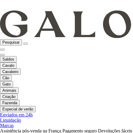
Pesquisar
Saldos
Cavalo
Cavaleiro
Cão
Gato
Animais
Criação
Fazenda
Especial de verão
Enviados em 24h
Liquidação
Marcas
Assistência pós-venda na França
Pagamento seguro
Devoluções fáceis