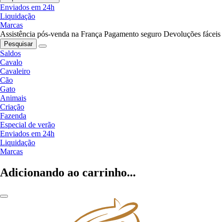
Enviados em 24h
Liquidação
Marcas
Assistência pós-venda na França
Pagamento seguro
Devoluções fáceis
Pesquisar
Saldos
Cavalo
Cavaleiro
Cão
Gato
Animais
Criação
Fazenda
Especial de verão
Enviados em 24h
Liquidação
Marcas
Adicionando ao carrinho...