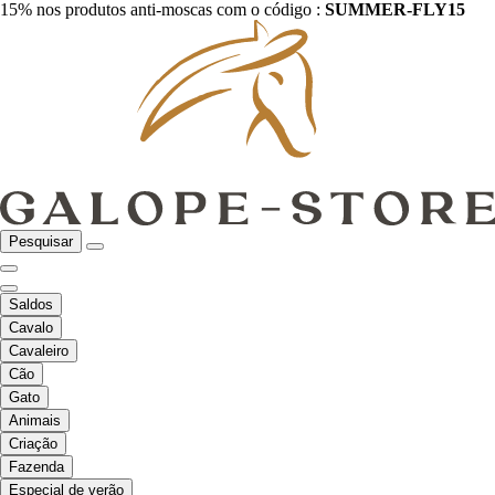
15% nos produtos anti-moscas com o código :
SUMMER-FLY15
Pesquisar
Saldos
Cavalo
Cavaleiro
Cão
Gato
Animais
Criação
Fazenda
Especial de verão