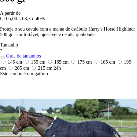
A partir de
€ 105,00
€ 63,35
-40%
Proteja o seu cavalo com a manta de estábulo Harry's Horse Highliner
500 gr - confortável, ajustável e de alta qualidade.
Tamanho
*
Guia de tamanhos
145 cm
155 cm
165 cm
175 cm
185 cm
195
cm
205 cm
215 cm
24h
Este campo é obrigatório