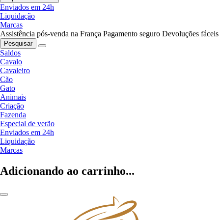
Enviados em 24h
Liquidação
Marcas
Assistência pós-venda na França
Pagamento seguro
Devoluções fáceis
Pesquisar
Saldos
Cavalo
Cavaleiro
Cão
Gato
Animais
Criação
Fazenda
Especial de verão
Enviados em 24h
Liquidação
Marcas
Adicionando ao carrinho...