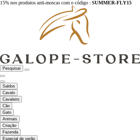
15% nos produtos anti-moscas com o código :
SUMMER-FLY15
Pesquisar
Saldos
Cavalo
Cavaleiro
Cão
Gato
Animais
Criação
Fazenda
Especial de verão