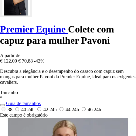
Premier Equine
Colete com
capuz para mulher Pavoni
A partir de
€ 122,00
€ 70,88
-42%
Descubra a elegância e o desempenho do casaco com capuz sem
mangas para mulher Pavoni da Premier Equine, ideal para os exigentes
cavaliers.
Tamanho
*
Guia de tamanhos
38
40
24h
42
24h
44
24h
46
24h
Este campo é obrigatório