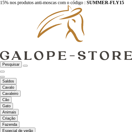
15% nos produtos anti-moscas com o código :
SUMMER-FLY15
Pesquisar
Saldos
Cavalo
Cavaleiro
Cão
Gato
Animais
Criação
Fazenda
Especial de verão