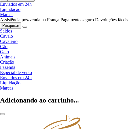
Enviados em 24h
Liquidação
Marcas
Assistência pós-venda na França
Pagamento seguro
Devoluções fáceis
Pesquisar
Saldos
Cavalo
Cavaleiro
Cão
Gato
Animais
Criação
Fazenda
Especial de verão
Enviados em 24h
Liquidação
Marcas
Adicionando ao carrinho...