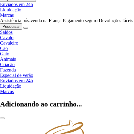
Enviados em 24h
Liquidação
Marcas
Assistência pós-venda na França
Pagamento seguro
Devoluções fáceis
Pesquisar
Saldos
Cavalo
Cavaleiro
Cão
Gato
Animais
Criação
Fazenda
Especial de verão
Enviados em 24h
Liquidação
Marcas
Adicionando ao carrinho...