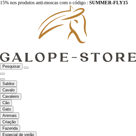
15% nos produtos anti-moscas com o código :
SUMMER-FLY15
Pesquisar
Saldos
Cavalo
Cavaleiro
Cão
Gato
Animais
Criação
Fazenda
Especial de verão