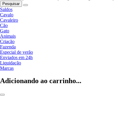
Pesquisar
Saldos
Cavalo
Cavaleiro
Cão
Gato
Animais
Criação
Fazenda
Especial de verão
Enviados em 24h
Liquidação
Marcas
Adicionando ao carrinho...