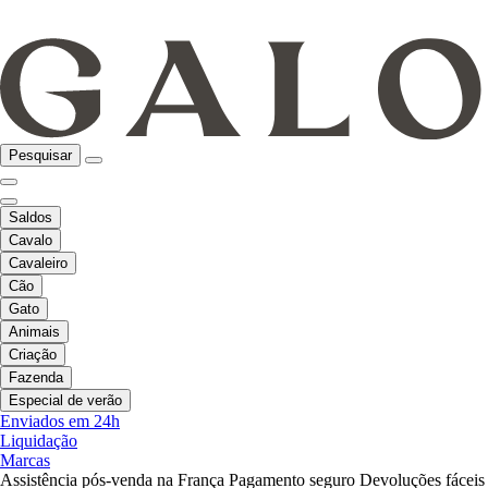
Pesquisar
Saldos
Cavalo
Cavaleiro
Cão
Gato
Animais
Criação
Fazenda
Especial de verão
Enviados em 24h
Liquidação
Marcas
Assistência pós-venda na França
Pagamento seguro
Devoluções fáceis