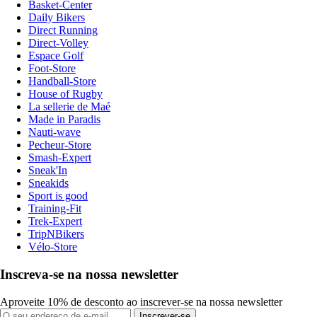
Basket-Center
Daily Bikers
Direct Running
Direct-Volley
Espace Golf
Foot-Store
Handball-Store
House of Rugby
La sellerie de Maé
Made in Paradis
Nauti-wave
Pecheur-Store
Smash-Expert
Sneak'In
Sneakids
Sport is good
Training-Fit
Trek-Expert
TripNBikers
Vélo-Store
Inscreva-se na nossa newsletter
Aproveite 10% de desconto ao inscrever-se na nossa newsletter
Inscrever-se