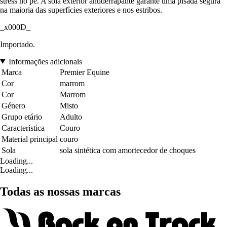
stress no pé. A sola exterior antiderrapante garante uma pisada segura
na maioria das superfícies exteriores e nos estribos.
_x000D_
Importado.
Informações adicionais
Marca
Premier Equine
Cor
marrom
Cor
Marrom
Género
Misto
Grupo etário
Adulto
Característica
Couro
Material principal
couro
Sola
sola sintética com amortecedor de choques
Loading...
Loading...
Todas as nossas marcas