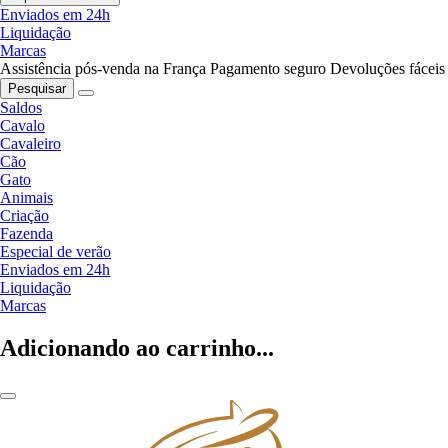
Enviados em 24h
Liquidação
Marcas
Assistência pós-venda na França
Pagamento seguro
Devoluções fáceis
Pesquisar
Saldos
Cavalo
Cavaleiro
Cão
Gato
Animais
Criação
Fazenda
Especial de verão
Enviados em 24h
Liquidação
Marcas
Adicionando ao carrinho...