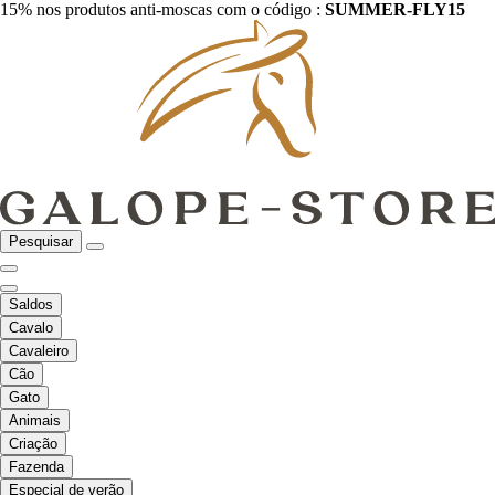
15% nos produtos anti-moscas com o código :
SUMMER-FLY15
Pesquisar
Saldos
Cavalo
Cavaleiro
Cão
Gato
Animais
Criação
Fazenda
Especial de verão