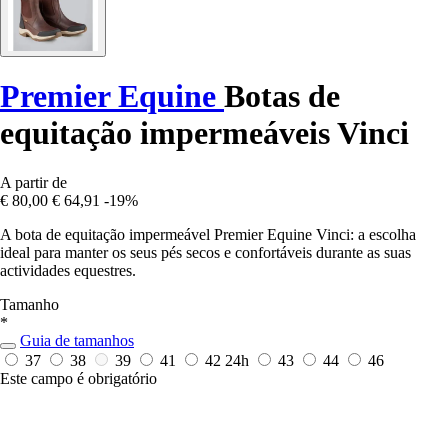
Premier Equine
Botas de
equitação impermeáveis Vinci
A partir de
€ 80,00
€ 64,91
-19%
A bota de equitação impermeável Premier Equine Vinci: a escolha
ideal para manter os seus pés secos e confortáveis durante as suas
actividades equestres.
Tamanho
*
Guia de tamanhos
37
38
39
41
42
24h
43
44
46
Este campo é obrigatório