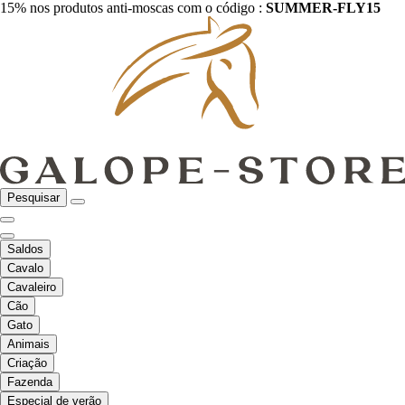
15% nos produtos anti-moscas com o código :
SUMMER-FLY15
Pesquisar
Saldos
Cavalo
Cavaleiro
Cão
Gato
Animais
Criação
Fazenda
Especial de verão