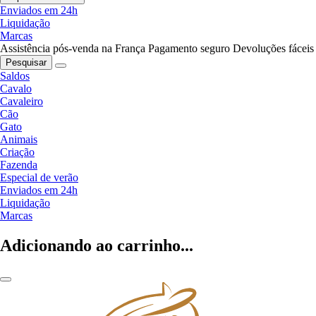
Enviados em 24h
Liquidação
Marcas
Assistência pós-venda na França
Pagamento seguro
Devoluções fáceis
Pesquisar
Saldos
Cavalo
Cavaleiro
Cão
Gato
Animais
Criação
Fazenda
Especial de verão
Enviados em 24h
Liquidação
Marcas
Adicionando ao carrinho...