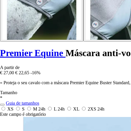
Premier Equine
Máscara anti-vo
A partir de
€ 27,00
€ 22,65
-16%
« Proteja o seu cavalo com a máscara Premier Equine Buster Standard
Tamanho
*
Guia de tamanhos
XS
S
M
24h
L
24h
XL
2XS
24h
Este campo é obrigatório