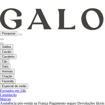
Pesquisar
Saldos
Cavalo
Cavaleiro
Cão
Gato
Animais
Criação
Fazenda
Especial de verão
Enviados em 24h
Liquidação
Marcas
Assistência pós-venda na França
Pagamento seguro
Devoluções fáceis