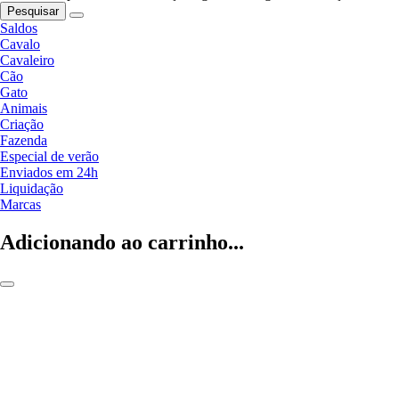
Pesquisar
Saldos
Cavalo
Cavaleiro
Cão
Gato
Animais
Criação
Fazenda
Especial de verão
Enviados em 24h
Liquidação
Marcas
Adicionando ao carrinho...