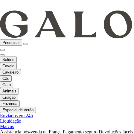
Pesquisar
Saldos
Cavalo
Cavaleiro
Cão
Gato
Animais
Criação
Fazenda
Especial de verão
Enviados em 24h
Liquidação
Marcas
Assistência pós-venda na França
Pagamento seguro
Devoluções fáceis