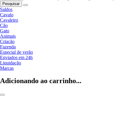
Pesquisar
Saldos
Cavalo
Cavaleiro
Cão
Gato
Animais
Criação
Fazenda
Especial de verão
Enviados em 24h
Liquidação
Marcas
Adicionando ao carrinho...