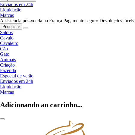
Enviados em 24h
Liquidação
Marcas
Assistência pós-venda na França
Pagamento seguro
Devoluções fáceis
Pesquisar
Saldos
Cavalo
Cavaleiro
Cão
Gato
Animais
Criação
Fazenda
Especial de verão
Enviados em 24h
Liquidação
Marcas
Adicionando ao carrinho...