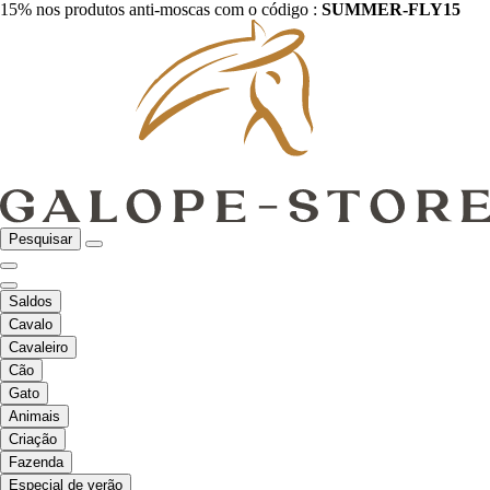
15% nos produtos anti-moscas com o código :
SUMMER-FLY15
Pesquisar
Saldos
Cavalo
Cavaleiro
Cão
Gato
Animais
Criação
Fazenda
Especial de verão