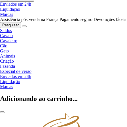
Enviados em 24h
Liquidação
Marcas
Assistência pós-venda na França
Pagamento seguro
Devoluções fáceis
Pesquisar
Saldos
Cavalo
Cavaleiro
Cão
Gato
Animais
Criação
Fazenda
Especial de verão
Enviados em 24h
Liquidação
Marcas
Adicionando ao carrinho...