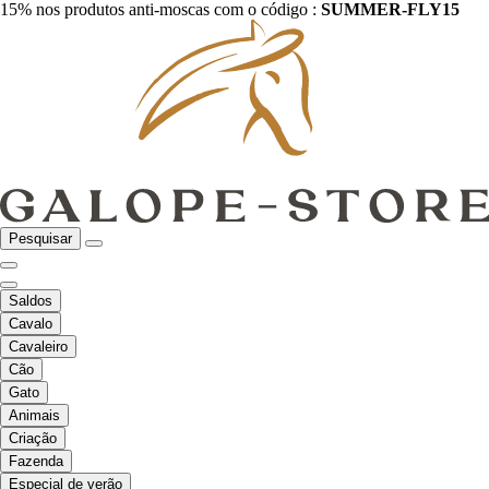
15% nos produtos anti-moscas com o código :
SUMMER-FLY15
Pesquisar
Saldos
Cavalo
Cavaleiro
Cão
Gato
Animais
Criação
Fazenda
Especial de verão