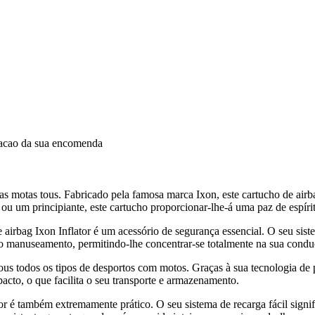
dacao da sua encomenda
 das motas tous. Fabricado pela famosa marca Ixon, este cartucho de ai
ou um principiante, este cartucho proporcionar-lhe-á uma paz de espírit
e airbag Ixon Inflator é um acessório de segurança essencial. O seu sis
e o manuseamento, permitindo-lhe concentrar-se totalmente na sua condu
a tous todos os tipos de desportos com motos. Graças à sua tecnologia d
acto, o que facilita o seu transporte e armazenamento.
or é também extremamente prático. O seu sistema de recarga fácil signif