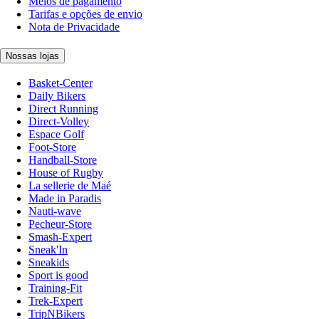
Meios de pagamento
Tarifas e opções de envio
Nota de Privacidade
Nossas lojas
Basket-Center
Daily Bikers
Direct Running
Direct-Volley
Espace Golf
Foot-Store
Handball-Store
House of Rugby
La sellerie de Maé
Made in Paradis
Nauti-wave
Pecheur-Store
Smash-Expert
Sneak'In
Sneakids
Sport is good
Training-Fit
Trek-Expert
TripNBikers