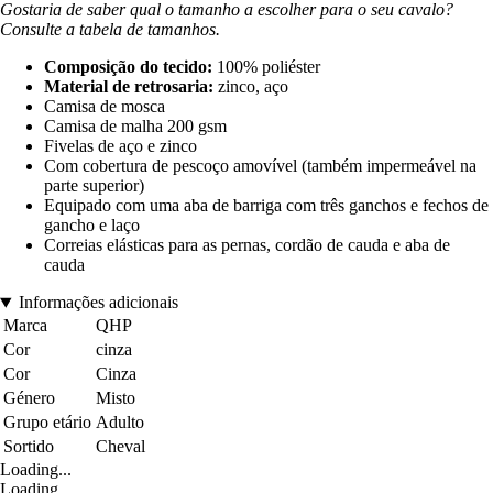
Gostaria de saber qual o tamanho a escolher para o seu cavalo?
Consulte a tabela de tamanhos.
Composição do tecido:
100% poliéster
Material de retrosaria:
zinco, aço
Camisa de mosca
Camisa de malha 200 gsm
Fivelas de aço e zinco
Com cobertura de pescoço amovível (também impermeável na
parte superior)
Equipado com uma aba de barriga com três ganchos e fechos de
gancho e laço
Correias elásticas para as pernas, cordão de cauda e aba de
cauda
Informações adicionais
Marca
QHP
Cor
cinza
Cor
Cinza
Género
Misto
Grupo etário
Adulto
Sortido
Cheval
Loading...
Loading...