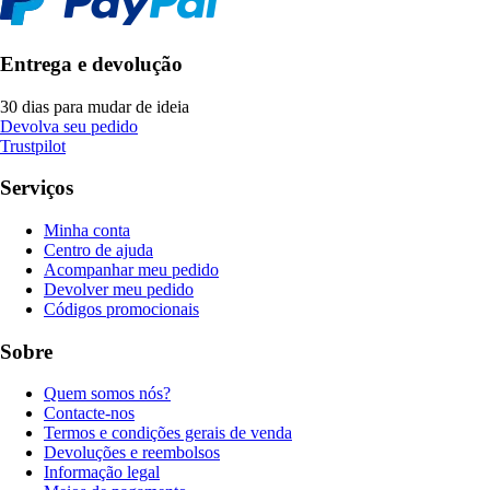
Entrega e devolução
30 dias para mudar de ideia
Devolva seu pedido
Trustpilot
Serviços
Minha conta
Centro de ajuda
Acompanhar meu pedido
Devolver meu pedido
Códigos promocionais
Sobre
Quem somos nós?
Contacte-nos
Termos e condições gerais de venda
Devoluções e reembolsos
Informação legal