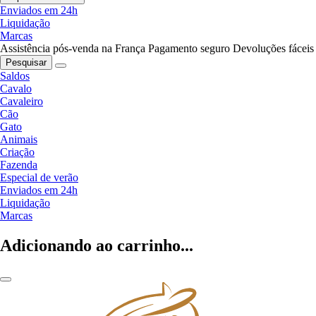
Enviados em 24h
Liquidação
Marcas
Assistência pós-venda na França
Pagamento seguro
Devoluções fáceis
Pesquisar
Saldos
Cavalo
Cavaleiro
Cão
Gato
Animais
Criação
Fazenda
Especial de verão
Enviados em 24h
Liquidação
Marcas
Adicionando ao carrinho...