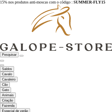
15% nos produtos anti-moscas com o código :
SUMMER-FLY15
Pesquisar
Saldos
Cavalo
Cavaleiro
Cão
Gato
Animais
Criação
Fazenda
Especial de verão