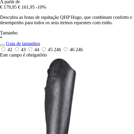
A partir de
€ 179,95
€ 161,95
-10%
Descubra as botas de equitação QHP Hugo, que combinam conforto e
desempenho para todos os seus treinos equestres com estilo.
Tamanho
*
Guia de tamanhos
42
43
44
45
24h
46
24h
Este campo é obrigatório