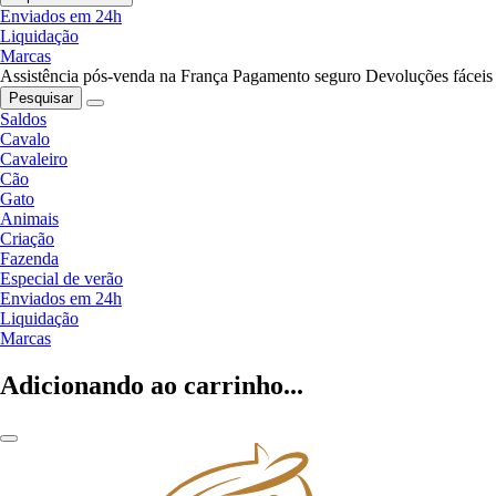
Enviados em 24h
Liquidação
Marcas
Assistência pós-venda na França
Pagamento seguro
Devoluções fáceis
Pesquisar
Saldos
Cavalo
Cavaleiro
Cão
Gato
Animais
Criação
Fazenda
Especial de verão
Enviados em 24h
Liquidação
Marcas
Adicionando ao carrinho...