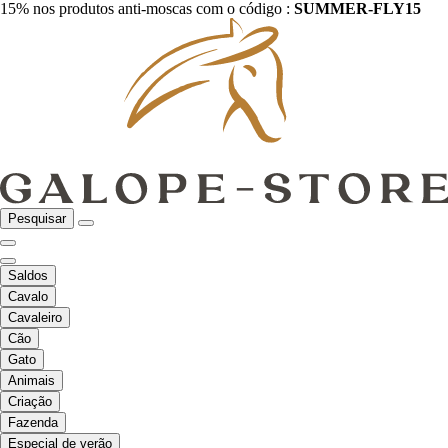
15% nos produtos anti-moscas com o código :
SUMMER-FLY15
Pesquisar
Saldos
Cavalo
Cavaleiro
Cão
Gato
Animais
Criação
Fazenda
Especial de verão