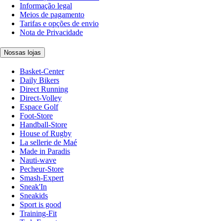
Informação legal
Meios de pagamento
Tarifas e opções de envio
Nota de Privacidade
Nossas lojas
Basket-Center
Daily Bikers
Direct Running
Direct-Volley
Espace Golf
Foot-Store
Handball-Store
House of Rugby
La sellerie de Maé
Made in Paradis
Nauti-wave
Pecheur-Store
Smash-Expert
Sneak'In
Sneakids
Sport is good
Training-Fit