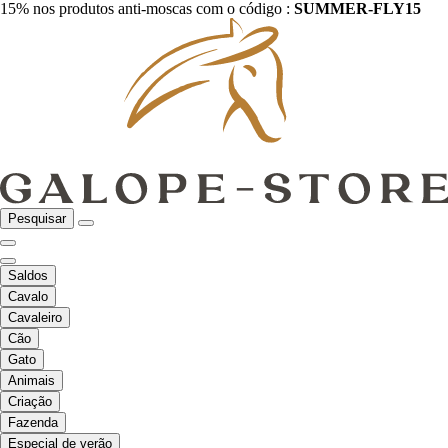
15% nos produtos anti-moscas com o código :
SUMMER-FLY15
Pesquisar
Saldos
Cavalo
Cavaleiro
Cão
Gato
Animais
Criação
Fazenda
Especial de verão