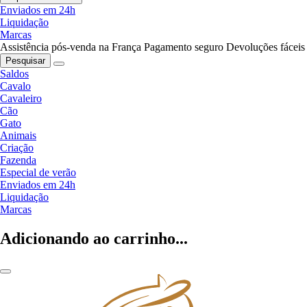
Enviados em 24h
Liquidação
Marcas
Assistência pós-venda na França
Pagamento seguro
Devoluções fáceis
Pesquisar
Saldos
Cavalo
Cavaleiro
Cão
Gato
Animais
Criação
Fazenda
Especial de verão
Enviados em 24h
Liquidação
Marcas
Adicionando ao carrinho...