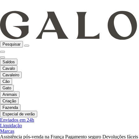
Pesquisar
Saldos
Cavalo
Cavaleiro
Cão
Gato
Animais
Criação
Fazenda
Especial de verão
Enviados em 24h
Liquidação
Marcas
Assistência pós-venda na França
Pagamento seguro
Devoluções fáceis