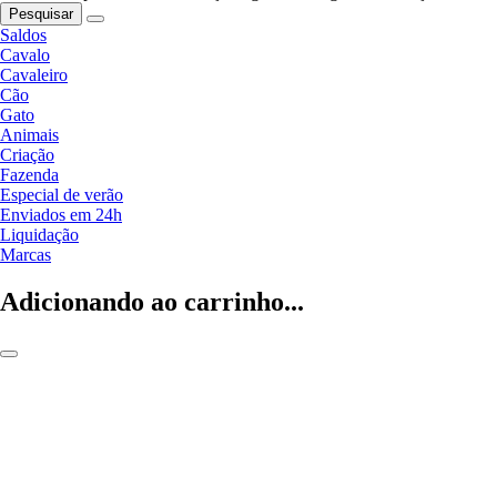
Pesquisar
Saldos
Cavalo
Cavaleiro
Cão
Gato
Animais
Criação
Fazenda
Especial de verão
Enviados em 24h
Liquidação
Marcas
Adicionando ao carrinho...