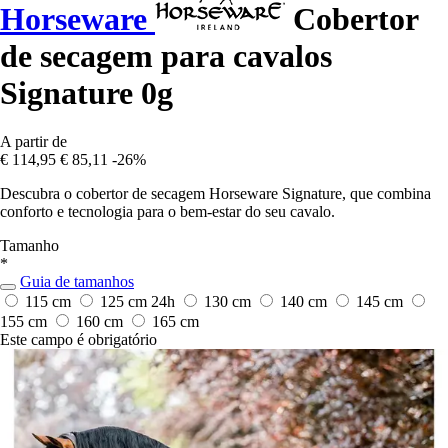
Horseware
Cobertor
de secagem para cavalos
Signature 0g
A partir de
€ 114,95
€ 85,11
-26%
Descubra o cobertor de secagem Horseware Signature, que combina
conforto e tecnologia para o bem-estar do seu cavalo.
Tamanho
*
Guia de tamanhos
115 cm
125 cm
24h
130 cm
140 cm
145 cm
155 cm
160 cm
165 cm
Este campo é obrigatório