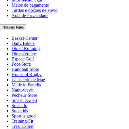
Meios de pagamento
Tarifas e opções de envio
Nota de Privacidade
Nossas lojas
Basket-Center
Daily Bikers
Direct Running
Direct-Volley
Espace Golf
Foot-Store
Handball-Store
House of Rugby
La sellerie de Maé
Made in Paradis
Nauti-wave
Pecheur-Store
Smash-Expert
Sneak'In
Sneakids
Sport is good
Training-Fit
Trek-Expert