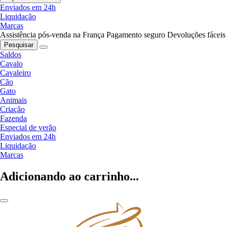
Enviados em 24h
Liquidação
Marcas
Assistência pós-venda na França
Pagamento seguro
Devoluções fáceis
Pesquisar
Saldos
Cavalo
Cavaleiro
Cão
Gato
Animais
Criação
Fazenda
Especial de verão
Enviados em 24h
Liquidação
Marcas
Adicionando ao carrinho...