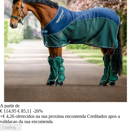
A partir de
€ 114,95
€ 85,11
-26%
+€ 4,26
oferecidos na sua proxima encomenda
Creditados apos a
validacao da sua encomenda
Loading...