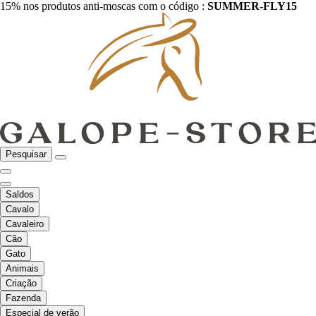
15% nos produtos anti-moscas com o código :
SUMMER-FLY15
Pesquisar
Saldos
Cavalo
Cavaleiro
Cão
Gato
Animais
Criação
Fazenda
Especial de verão