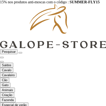
15% nos produtos anti-moscas com o código :
SUMMER-FLY15
Pesquisar
Saldos
Cavalo
Cavaleiro
Cão
Gato
Animais
Criação
Fazenda
Especial de verão