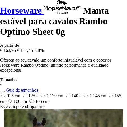
Horseware
Manta
estável para cavalos Rambo
Optimo Sheet 0g
A partir de
€ 163,95
€ 117,46
-28%
Ofereça ao seu cavalo um conforto inigualável com o cobertor
Horseware Rambo Optimo, unindo performance e qualidade
excepcional.
Tamanho
*
Guia de tamanhos
115 cm
125 cm
130 cm
140 cm
145 cm
155
cm
160 cm
165 cm
Este campo é obrigatório