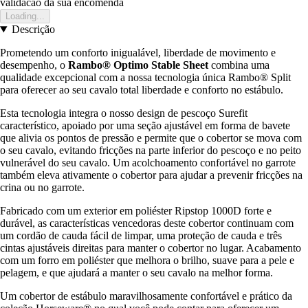
validacao da sua encomenda
Loading...
Descrição
Prometendo um conforto inigualável, liberdade de movimento e
desempenho, o
Rambo® Optimo Stable Sheet
combina uma
qualidade excepcional com a nossa tecnologia única Rambo® Split
para oferecer ao seu cavalo total liberdade e conforto no estábulo.
Esta tecnologia integra o nosso design de pescoço Surefit
característico, apoiado por uma seção ajustável em forma de bavete
que alivia os pontos de pressão e permite que o cobertor se mova com
o seu cavalo, evitando fricções na parte inferior do pescoço e no peito
vulnerável do seu cavalo. Um acolchoamento confortável no garrote
também eleva ativamente o cobertor para ajudar a prevenir fricções na
crina ou no garrote.
Fabricado com um exterior em poliéster Ripstop 1000D forte e
durável, as características vencedoras deste cobertor continuam com
um cordão de cauda fácil de limpar, uma proteção de cauda e três
cintas ajustáveis direitas para manter o cobertor no lugar. Acabamento
com um forro em poliéster que melhora o brilho, suave para a pele e
pelagem, e que ajudará a manter o seu cavalo na melhor forma.
Um cobertor de estábulo maravilhosamente confortável e prático da