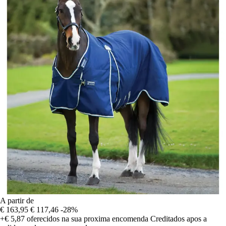
A partir de
€ 163,95
€ 117,46
-28%
+€ 5,87
oferecidos na sua proxima encomenda
Creditados apos a