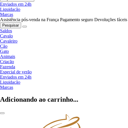
Enviados em 24h
Liquidação
Marcas
Assistência pós-venda na França
Pagamento seguro
Devoluções fáceis
Pesquisar
Saldos
Cavalo
Cavaleiro
Cão
Gato
Animais
Criação
Fazenda
Especial de verão
Enviados em 24h
Liquidação
Marcas
Adicionando ao carrinho...