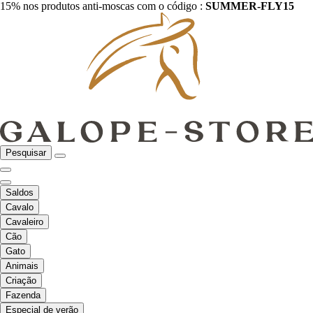
15% nos produtos anti-moscas com o código :
SUMMER-FLY15
Pesquisar
Saldos
Cavalo
Cavaleiro
Cão
Gato
Animais
Criação
Fazenda
Especial de verão