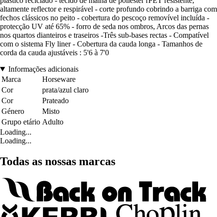
plástico reciclado - tecido de malha de poliéster rPET resistente,
altamente reflector e respirável - corte profundo cobrindo a barriga com
fechos clássicos no peito - cobertura do pescoço removível incluída -
protecção UV até 65% - forro de seda nos ombros, Arcos das pernas
nos quartos dianteiros e traseiros -Três sub-bases rectas - Compatível
com o sistema Fly liner - Cobertura da cauda longa - Tamanhos de
corda da cauda ajustáveis : 5'6 à 7'0
Informações adicionais
Marca
Horseware
Cor
prata/azul claro
Cor
Prateado
Género
Misto
Grupo etário
Adulto
Loading...
Loading...
Todas as nossas marcas