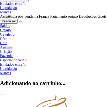
Enviados em 24h
Liquidação
Marcas
Assistência pós-venda na França
Pagamento seguro
Devoluções fáceis
Pesquisar
Saldos
Cavalo
Cavaleiro
Cão
Gato
Animais
Criação
Fazenda
Especial de verão
Enviados em 24h
Liquidação
Marcas
Adicionando ao carrinho...