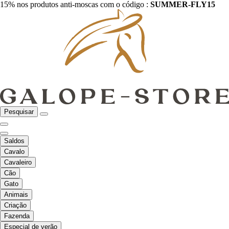
15% nos produtos anti-moscas com o código :
SUMMER-FLY15
Pesquisar
Saldos
Cavalo
Cavaleiro
Cão
Gato
Animais
Criação
Fazenda
Especial de verão