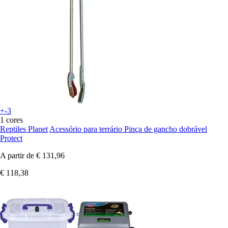
+-3
1 cores
Reptiles Planet
Acessório para terrário Pinça de gancho dobrável
Protect
A partir de
€ 131,96
€ 118,38