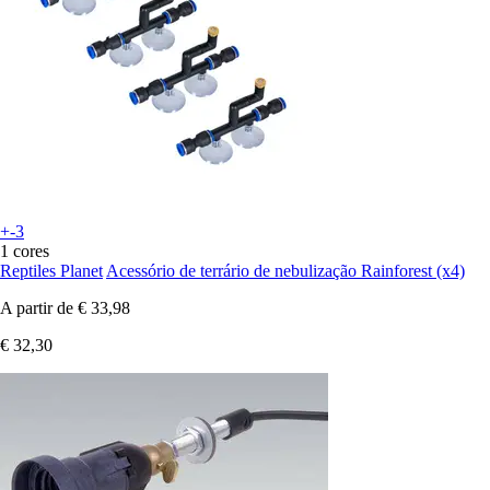
+-3
1 cores
Reptiles Planet
Acessório de terrário de nebulização Rainforest (x4)
A partir de
€ 33,98
€ 32,30