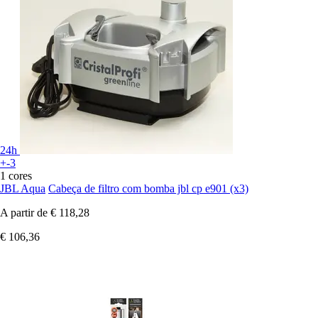
24h
+-3
1 cores
JBL Aqua
Cabeça de filtro com bomba jbl cp e901 (x3)
A partir de
€ 118,28
€ 106,36