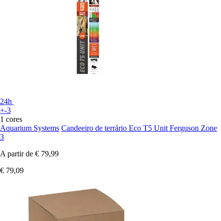
24h
+-3
1 cores
Aquarium Systems
Candeeiro de terrário Eco T5 Unit Ferguson Zone
3
A partir de
€ 79,99
€ 79,09