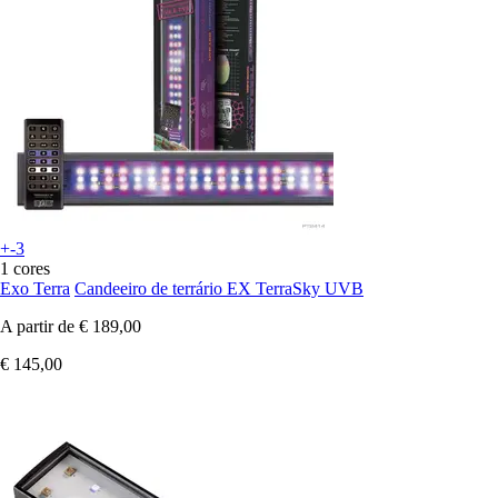
+-3
1 cores
Exo Terra
Candeeiro de terrário EX TerraSky UVB
A partir de
€ 189,00
€ 145,00