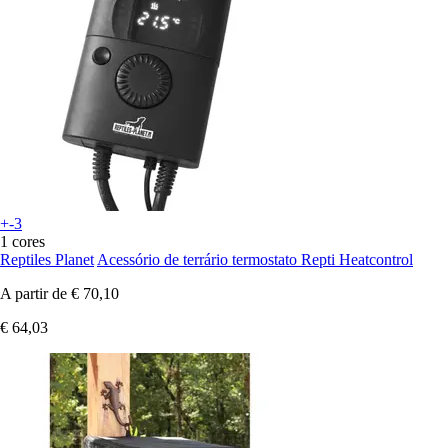
+-3
1 cores
Reptiles Planet
Acessório de terrário termostato Repti Heatcontrol
A partir de
€ 70,10
€ 64,03