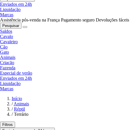
Enviados em 24h
Liquidação
Marcas
Assistência pós-venda na França
Pagamento seguro
Devoluções fáceis
Pesquisar
Saldos
Cavalo
Cavaleiro
Cão
Gato
Animais
Criação
Fazenda
Especial de verão
Enviados em 24h
Liquidação
Marcas
Início
/
Animais
/
Réptil
/
Terrário
Filtros