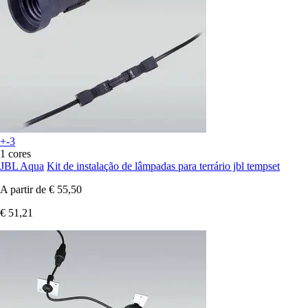
+-3
1 cores
JBL Aqua
Kit de instalação de lâmpadas para terrário jbl tempset
A partir de
€ 55,50
€ 51,21