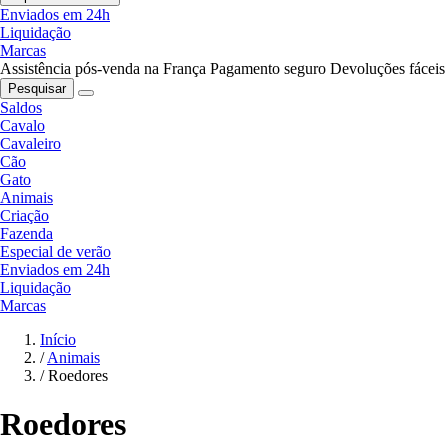
Enviados em 24h
Liquidação
Marcas
Assistência pós-venda na França
Pagamento seguro
Devoluções fáceis
Pesquisar
Saldos
Cavalo
Cavaleiro
Cão
Gato
Animais
Criação
Fazenda
Especial de verão
Enviados em 24h
Liquidação
Marcas
Início
/
Animais
/
Roedores
Roedores