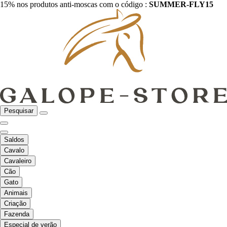
15% nos produtos anti-moscas com o código :
SUMMER-FLY15
Pesquisar
Saldos
Cavalo
Cavaleiro
Cão
Gato
Animais
Criação
Fazenda
Especial de verão