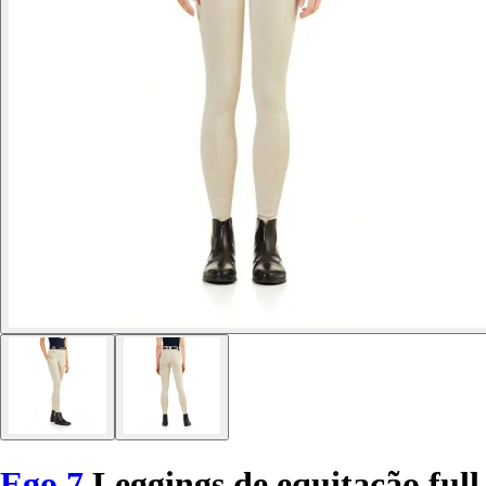
Ego 7
Leggings de equitação full