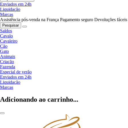
Enviados em 24h
Liquidação
Marcas
Assistência pós-venda na França
Pagamento seguro
Devoluções fáceis
Pesquisar
Saldos
Cavalo
Cavaleiro
Cão
Gato
Animais
Criação
Fazenda
Especial de verão
Enviados em 24h
Liquidação
Marcas
Adicionando ao carrinho...