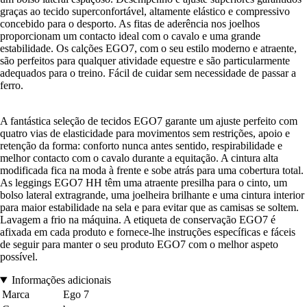
graças ao tecido superconfortável, altamente elástico e compressivo
concebido para o desporto. As fitas de aderência nos joelhos
proporcionam um contacto ideal com o cavalo e uma grande
estabilidade. Os calções EGO7, com o seu estilo moderno e atraente,
são perfeitos para qualquer atividade equestre e são particularmente
adequados para o treino. Fácil de cuidar sem necessidade de passar a
ferro.
A fantástica seleção de tecidos EGO7 garante um ajuste perfeito com
quatro vias de elasticidade para movimentos sem restrições, apoio e
retenção da forma: conforto nunca antes sentido, respirabilidade e
melhor contacto com o cavalo durante a equitação. A cintura alta
modificada fica na moda à frente e sobe atrás para uma cobertura total.
As leggings EGO7 HH têm uma atraente presilha para o cinto, um
bolso lateral extragrande, uma joelheira brilhante e uma cintura interior
para maior estabilidade na sela e para evitar que as camisas se soltem.
Lavagem a frio na máquina. A etiqueta de conservação EGO7 é
afixada em cada produto e fornece-lhe instruções específicas e fáceis
de seguir para manter o seu produto EGO7 com o melhor aspeto
possível.
Informações adicionais
Marca
Ego 7