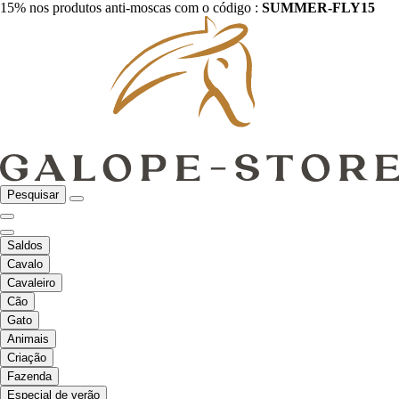
15% nos produtos anti-moscas com o código :
SUMMER-FLY15
Pesquisar
Saldos
Cavalo
Cavaleiro
Cão
Gato
Animais
Criação
Fazenda
Especial de verão