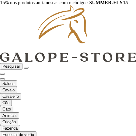
15% nos produtos anti-moscas com o código :
SUMMER-FLY15
Pesquisar
Saldos
Cavalo
Cavaleiro
Cão
Gato
Animais
Criação
Fazenda
Especial de verão