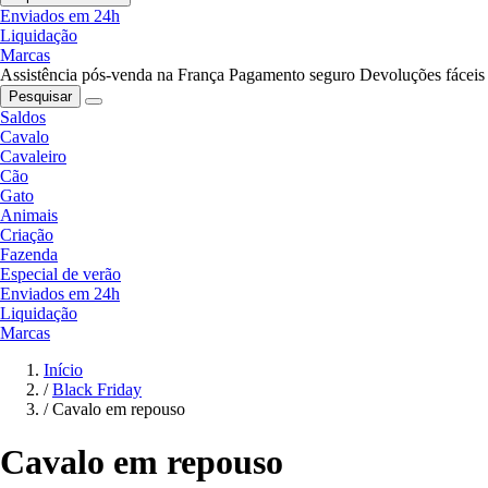
Enviados em 24h
Liquidação
Marcas
Assistência pós-venda na França
Pagamento seguro
Devoluções fáceis
Pesquisar
Saldos
Cavalo
Cavaleiro
Cão
Gato
Animais
Criação
Fazenda
Especial de verão
Enviados em 24h
Liquidação
Marcas
Início
/
Black Friday
/
Cavalo em repouso
Cavalo em repouso