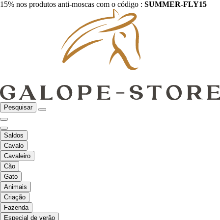
15% nos produtos anti-moscas com o código :
SUMMER-FLY15
Pesquisar
Saldos
Cavalo
Cavaleiro
Cão
Gato
Animais
Criação
Fazenda
Especial de verão