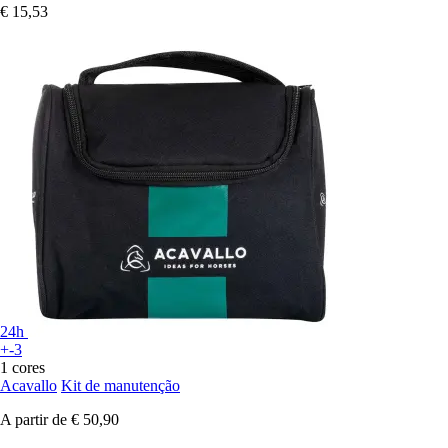
€ 15,53
24h
+-3
1 cores
Acavallo
Kit de manutenção
A partir de
€ 50,90