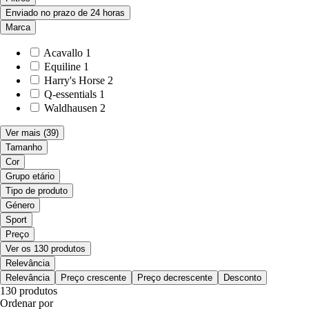
Enviado no prazo de 24 horas
Marca
Acavallo
1
Equiline
1
Harry's Horse
2
Q-essentials
1
Waldhausen
2
Ver mais
(39)
Tamanho
Cor
Grupo etário
Tipo de produto
Género
Sport
Preço
Ver os 130 produtos
Relevância
Relevância
Preço crescente
Preço decrescente
Desconto
130 produtos
Ordenar por