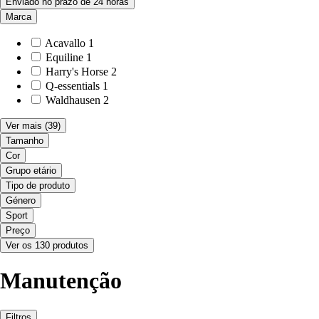
Enviado no prazo de 24 horas
Marca
Acavallo
1
Equiline
1
Harry's Horse
2
Q-essentials
1
Waldhausen
2
Ver mais
(39)
Tamanho
Cor
Grupo etário
Tipo de produto
Género
Sport
Preço
Ver os 130 produtos
Manutenção
Filtros