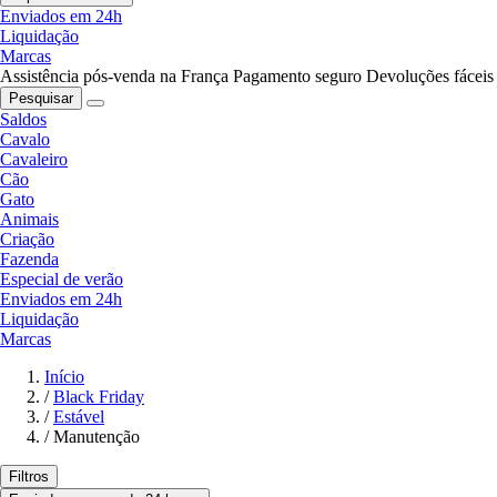
Enviados em 24h
Liquidação
Marcas
Assistência pós-venda na França
Pagamento seguro
Devoluções fáceis
Pesquisar
Saldos
Cavalo
Cavaleiro
Cão
Gato
Animais
Criação
Fazenda
Especial de verão
Enviados em 24h
Liquidação
Marcas
Início
/
Black Friday
/
Estável
/
Manutenção
Filtros