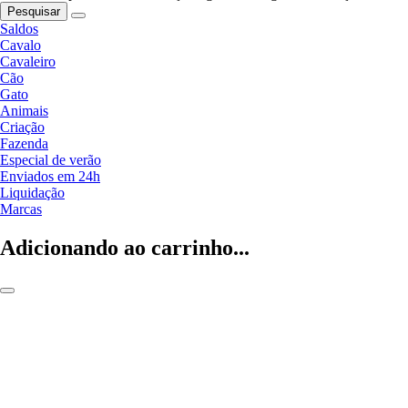
Pesquisar
Saldos
Cavalo
Cavaleiro
Cão
Gato
Animais
Criação
Fazenda
Especial de verão
Enviados em 24h
Liquidação
Marcas
Adicionando ao carrinho...