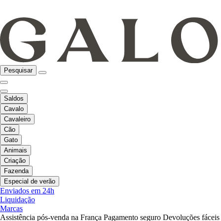
Pesquisar
Saldos
Cavalo
Cavaleiro
Cão
Gato
Animais
Criação
Fazenda
Especial de verão
Enviados em 24h
Liquidação
Marcas
Assistência pós-venda na França
Pagamento seguro
Devoluções fáceis