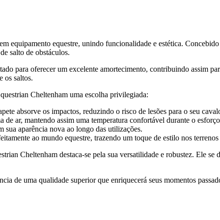
 equipamento equestre, unindo funcionalidade e estética. Concebido pa
de salto de obstáculos.
jetado para oferecer um excelente amortecimento, contribuindo assim p
 os saltos.
questrian Cheltenham uma escolha privilegiada:
pete absorve os impactos, reduzindo o risco de lesões para o seu caval
ma de ar, mantendo assim uma temperatura confortável durante o esforço
m sua aparência nova ao longo das utilizações.
feitamente ao mundo equestre, trazendo um toque de estilo nos terrenos
trian Cheltenham destaca-se pela sua versatilidade e robustez. Ele se 
ncia de uma qualidade superior que enriquecerá seus momentos passado