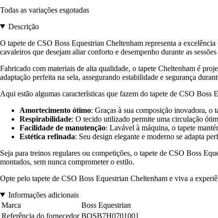
Todas as variações esgotadas
Descrição
O tapete de CSO Boss Equestrian Cheltenham representa a excelência em
cavaleiros que desejam aliar conforto e desempenho durante as sessões 
Fabricado com materiais de alta qualidade, o tapete Cheltenham é pro
adaptação perfeita na sela, assegurando estabilidade e segurança durante
Aqui estão algumas características que fazem do tapete de CSO Boss E
Amortecimento ótimo
: Graças à sua composição inovadora, o ta
Respirabilidade
: O tecido utilizado permite uma circulação óti
Facilidade de manutenção
: Lavável à máquina, o tapete manté
Estética refinada
: Seu design elegante e moderno se adapta per
Seja para treinos regulares ou competições, o tapete de CSO Boss Eques
montados, sem nunca comprometer o estilo.
Opte pelo tapete de CSO Boss Equestrian Cheltenham e viva a experiê
Informações adicionais
Marca
Boss Equestrian
Referência do fornecedor
BOSB7H0701001