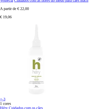
Velbecia
Cuidados com as flores do medo para cães Bach
A partir de
€ 22,00
€ 19,06
+-3
1 cores
Héry
Cuidados com os cães