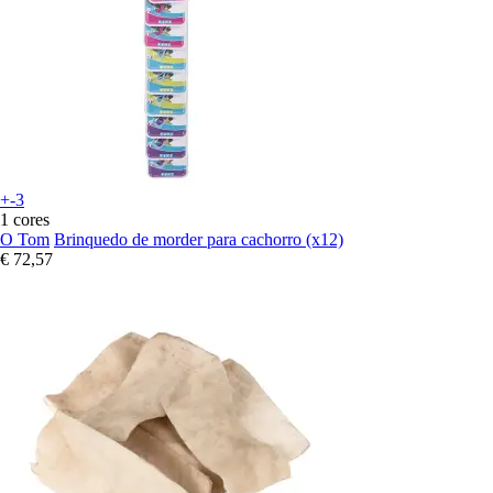
+-3
1 cores
O Tom
Brinquedo de morder para cachorro (x12)
€ 72,57