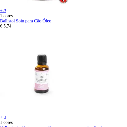
+-3
1 cores
Ballistol
Soin para Cão Óleo
€ 5,74
+-3
1 cores