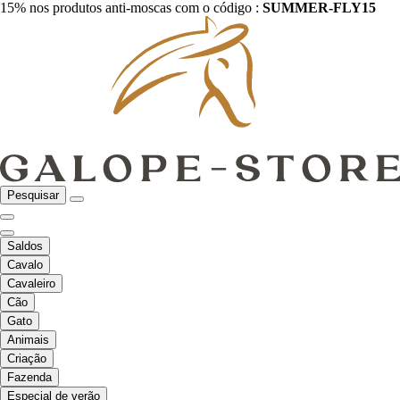
15% nos produtos anti-moscas com o código :
SUMMER-FLY15
Pesquisar
Saldos
Cavalo
Cavaleiro
Cão
Gato
Animais
Criação
Fazenda
Especial de verão