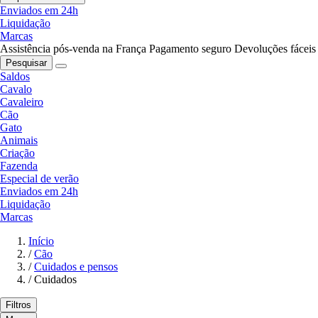
Enviados em 24h
Liquidação
Marcas
Assistência pós-venda na França
Pagamento seguro
Devoluções fáceis
Pesquisar
Saldos
Cavalo
Cavaleiro
Cão
Gato
Animais
Criação
Fazenda
Especial de verão
Enviados em 24h
Liquidação
Marcas
Início
/
Cão
/
Cuidados e pensos
/
Cuidados
Filtros