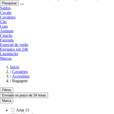
Pesquisar
Saldos
Cavalo
Cavaleiro
Cão
Gato
Animais
Criação
Fazenda
Especial de verão
Enviados em 24h
Liquidação
Marcas
Início
/
Cavaleiro
/
Acessórios
/
Bagagem
Filtros
Enviado no prazo de 24 horas
Marca
Ariat
15