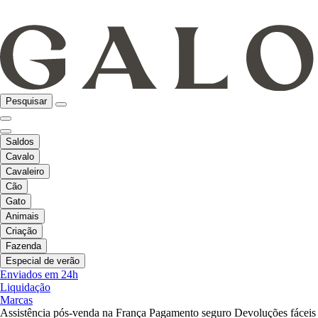
Pesquisar
Saldos
Cavalo
Cavaleiro
Cão
Gato
Animais
Criação
Fazenda
Especial de verão
Enviados em 24h
Liquidação
Marcas
Assistência pós-venda na França
Pagamento seguro
Devoluções fáceis