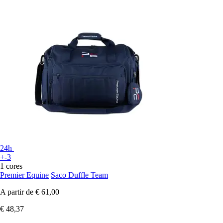
24h
+-3
1 cores
Premier Equine
Saco Duffle Team
A partir de
€ 61,00
€ 48,37