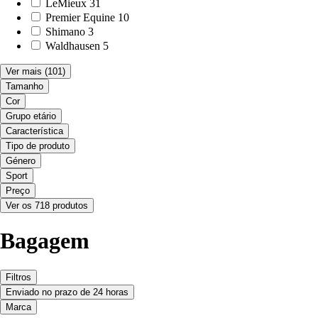
LeMieux
31
Premier Equine
10
Shimano
3
Waldhausen
5
Ver mais
(101)
Tamanho
Cor
Grupo etário
Característica
Tipo de produto
Género
Sport
Preço
Ver os 718 produtos
Bagagem
Filtros
Enviado no prazo de 24 horas
Marca