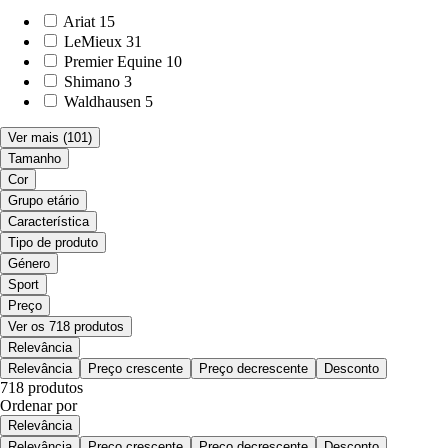
Ariat
15
LeMieux
31
Premier Equine
10
Shimano
3
Waldhausen
5
Ver mais
(101)
Tamanho
Cor
Grupo etário
Característica
Tipo de produto
Género
Sport
Preço
Ver os 718 produtos
Relevância
Relevância
Preço crescente
Preço decrescente
Desconto
718 produtos
Ordenar por
Relevância
Relevância
Preço crescente
Preço decrescente
Desconto