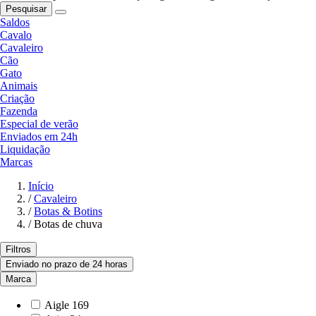
Pesquisar
Saldos
Cavalo
Cavaleiro
Cão
Gato
Animais
Criação
Fazenda
Especial de verão
Enviados em 24h
Liquidação
Marcas
Início
/
Cavaleiro
/
Botas & Botins
/
Botas de chuva
Filtros
Enviado no prazo de 24 horas
Marca
Aigle
169