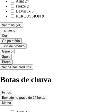
Ariat
24
Horze
2
LeMieux
6
PERCUSSION
9
Ver mais
(24)
Tamanho
Cor
Grupo etário
Tipo de produto
Género
Sport
Preço
Ver os 341 produtos
Botas de chuva
Filtros
Enviado no prazo de 24 horas
Marca