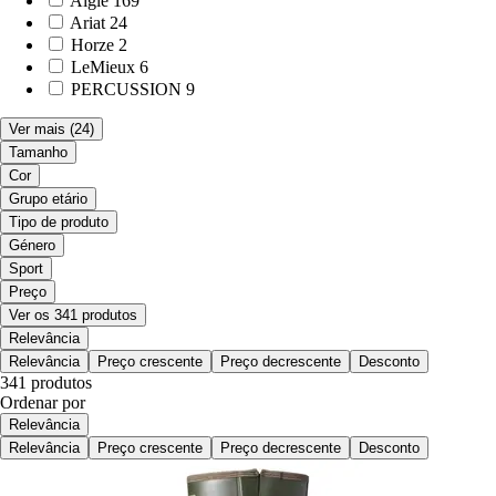
Aigle
169
Ariat
24
Horze
2
LeMieux
6
PERCUSSION
9
Ver mais
(24)
Tamanho
Cor
Grupo etário
Tipo de produto
Género
Sport
Preço
Ver os 341 produtos
Relevância
Relevância
Preço crescente
Preço decrescente
Desconto
341 produtos
Ordenar por
Relevância
Relevância
Preço crescente
Preço decrescente
Desconto