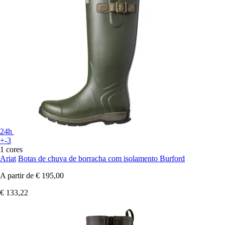
24h
+-3
1 cores
Ariat
Botas de chuva de borracha com isolamento Burford
A partir de
€ 195,00
€ 133,22