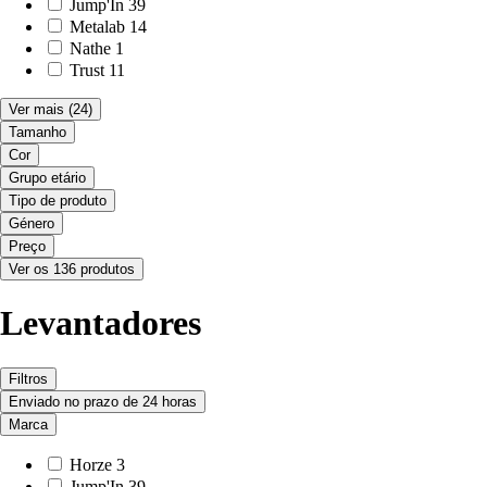
Jump'In
39
Metalab
14
Nathe
1
Trust
11
Ver mais
(24)
Tamanho
Cor
Grupo etário
Tipo de produto
Género
Preço
Ver os 136 produtos
Levantadores
Filtros
Enviado no prazo de 24 horas
Marca
Horze
3
Jump'In
39