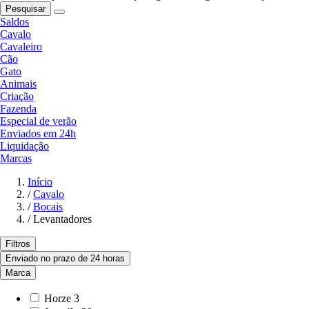
Pesquisar
Saldos
Cavalo
Cavaleiro
Cão
Gato
Animais
Criação
Fazenda
Especial de verão
Enviados em 24h
Liquidação
Marcas
Início
/
Cavalo
/
Bocais
/
Levantadores
Filtros
Enviado no prazo de 24 horas
Marca
Horze
3