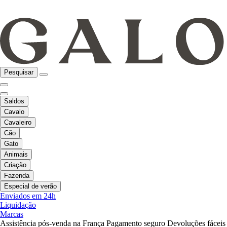
Pesquisar
Saldos
Cavalo
Cavaleiro
Cão
Gato
Animais
Criação
Fazenda
Especial de verão
Enviados em 24h
Liquidação
Marcas
Assistência pós-venda na França
Pagamento seguro
Devoluções fáceis