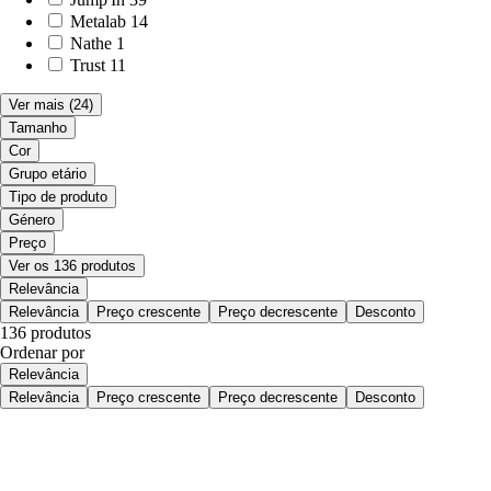
Metalab
14
Nathe
1
Trust
11
Ver mais
(24)
Tamanho
Cor
Grupo etário
Tipo de produto
Género
Preço
Ver os 136 produtos
Relevância
Relevância
Preço crescente
Preço decrescente
Desconto
136 produtos
Ordenar por
Relevância
Relevância
Preço crescente
Preço decrescente
Desconto