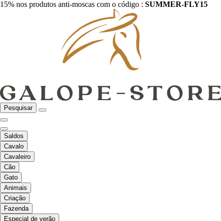
15% nos produtos anti-moscas com o código :
SUMMER-FLY15
Pesquisar
Saldos
Cavalo
Cavaleiro
Cão
Gato
Animais
Criação
Fazenda
Especial de verão