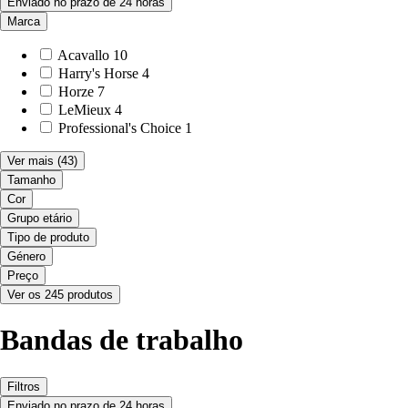
Enviado no prazo de 24 horas
Marca
Acavallo
10
Harry's Horse
4
Horze
7
LeMieux
4
Professional's Choice
1
Ver mais
(43)
Tamanho
Cor
Grupo etário
Tipo de produto
Género
Preço
Ver os 245 produtos
Bandas de trabalho
Filtros
Enviado no prazo de 24 horas