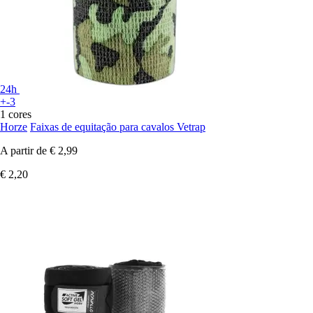
24h
+-3
1 cores
Horze
Faixas de equitação para cavalos Vetrap
A partir de
€ 2,99
€ 2,20