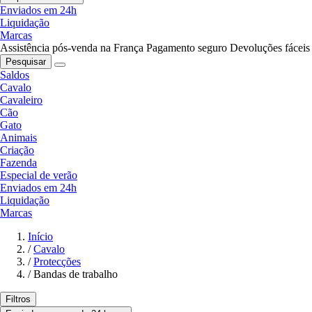
Enviados em 24h
Liquidação
Marcas
Assistência pós-venda na França
Pagamento seguro
Devoluções fáceis
Pesquisar
Saldos
Cavalo
Cavaleiro
Cão
Gato
Animais
Criação
Fazenda
Especial de verão
Enviados em 24h
Liquidação
Marcas
Início
/
Cavalo
/
Protecções
/
Bandas de trabalho
Filtros