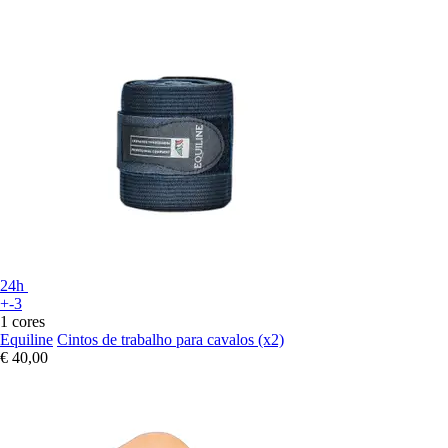
24h
+-3
1 cores
Equiline
Cintos de trabalho para cavalos (x2)
€ 40,00