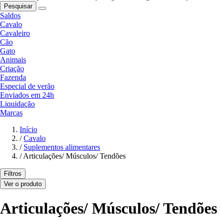
Pesquisar
Saldos
Cavalo
Cavaleiro
Cão
Gato
Animais
Criação
Fazenda
Especial de verão
Enviados em 24h
Liquidação
Marcas
Início
/
Cavalo
/
Suplementos alimentares
/
Articulações/ Músculos/ Tendões
Filtros
Ver o produto
Articulações/ Músculos/ Tendões