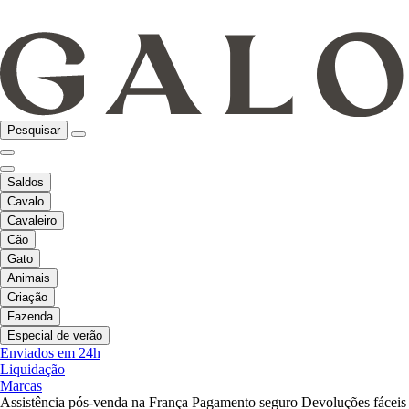
Pesquisar
Saldos
Cavalo
Cavaleiro
Cão
Gato
Animais
Criação
Fazenda
Especial de verão
Enviados em 24h
Liquidação
Marcas
Assistência pós-venda na França
Pagamento seguro
Devoluções fáceis