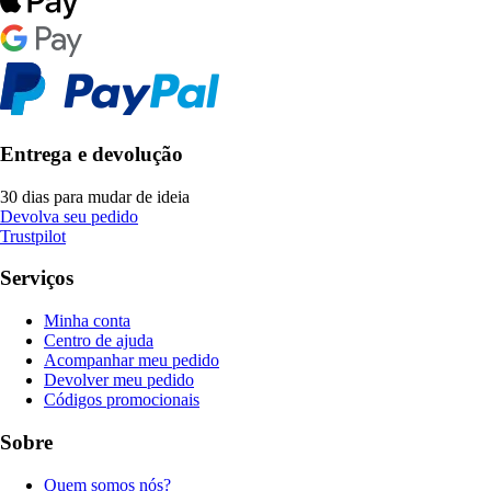
Entrega e devolução
30 dias para mudar de ideia
Devolva seu pedido
Trustpilot
Serviços
Minha conta
Centro de ajuda
Acompanhar meu pedido
Devolver meu pedido
Códigos promocionais
Sobre
Quem somos nós?