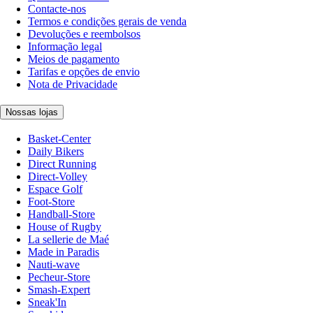
Contacte-nos
Termos e condições gerais de venda
Devoluções e reembolsos
Informação legal
Meios de pagamento
Tarifas e opções de envio
Nota de Privacidade
Nossas lojas
Basket-Center
Daily Bikers
Direct Running
Direct-Volley
Espace Golf
Foot-Store
Handball-Store
House of Rugby
La sellerie de Maé
Made in Paradis
Nauti-wave
Pecheur-Store
Smash-Expert
Sneak'In