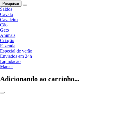
Pesquisar
Saldos
Cavalo
Cavaleiro
Cão
Gato
Animais
Criação
Fazenda
Especial de verão
Enviados em 24h
Liquidação
Marcas
Adicionando ao carrinho...