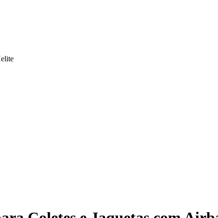
elite
ra Coletes e Jaquetas com Airb