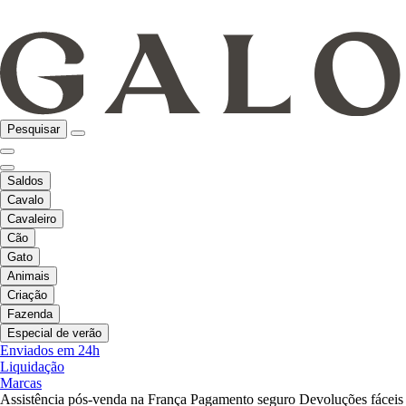
Pesquisar
Saldos
Cavalo
Cavaleiro
Cão
Gato
Animais
Criação
Fazenda
Especial de verão
Enviados em 24h
Liquidação
Marcas
Assistência pós-venda na França
Pagamento seguro
Devoluções fáceis