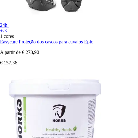
24h
+-3
1 cores
Easycare
Proteção dos cascos para cavalos Epic
A partir de
€ 273,90
€ 157,36