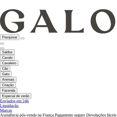
Pesquisar
Saldos
Cavalo
Cavaleiro
Cão
Gato
Animais
Criação
Fazenda
Especial de verão
Enviados em 24h
Liquidação
Marcas
Assistência pós-venda na França
Pagamento seguro
Devoluções fáceis