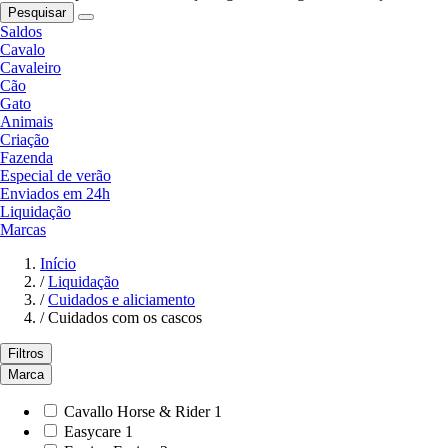
Pesquisar
Saldos
Cavalo
Cavaleiro
Cão
Gato
Animais
Criação
Fazenda
Especial de verão
Enviados em 24h
Liquidação
Marcas
Início
/
Liquidação
/
Cuidados e aliciamento
/
Cuidados com os cascos
Filtros
Marca
Cavallo Horse & Rider
1
Easycare
1