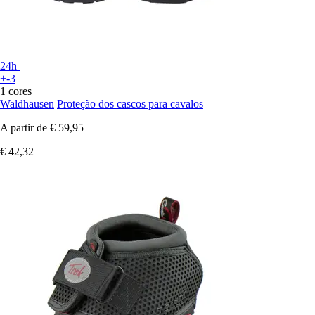
24h
+-3
1 cores
Waldhausen
Proteção dos cascos para cavalos
A partir de
€ 59,95
€ 42,32