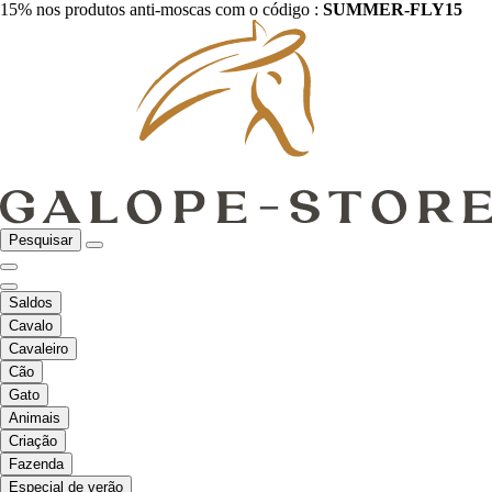
15% nos produtos anti-moscas com o código :
SUMMER-FLY15
Pesquisar
Saldos
Cavalo
Cavaleiro
Cão
Gato
Animais
Criação
Fazenda
Especial de verão