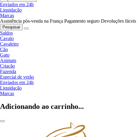
Enviados em 24h
Liquidação
Marcas
Assistência pós-venda na França
Pagamento seguro
Devoluções fáceis
Pesquisar
Saldos
Cavalo
Cavaleiro
Cão
Gato
Animais
Criação
Fazenda
Especial de verão
Enviados em 24h
Liquidação
Marcas
Adicionando ao carrinho...