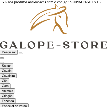
15% nos produtos anti-moscas com o código :
SUMMER-FLY15
Pesquisar
Saldos
Cavalo
Cavaleiro
Cão
Gato
Animais
Criação
Fazenda
Especial de verão