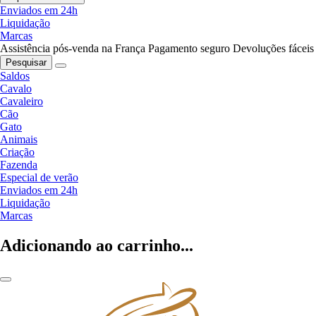
Enviados em 24h
Liquidação
Marcas
Assistência pós-venda na França
Pagamento seguro
Devoluções fáceis
Pesquisar
Saldos
Cavalo
Cavaleiro
Cão
Gato
Animais
Criação
Fazenda
Especial de verão
Enviados em 24h
Liquidação
Marcas
Adicionando ao carrinho...