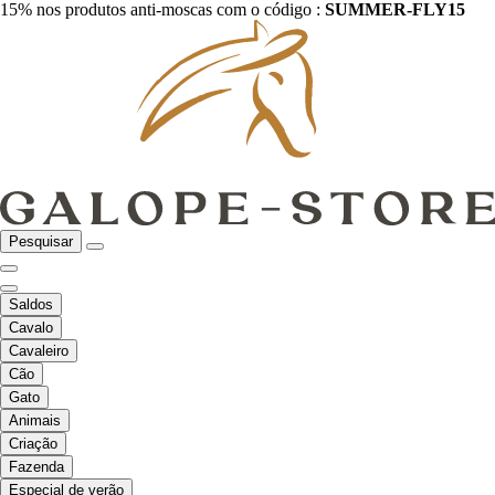
15% nos produtos anti-moscas com o código :
SUMMER-FLY15
Pesquisar
Saldos
Cavalo
Cavaleiro
Cão
Gato
Animais
Criação
Fazenda
Especial de verão