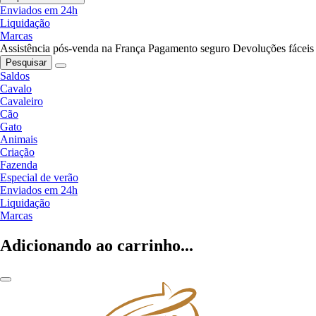
Enviados em 24h
Liquidação
Marcas
Assistência pós-venda na França
Pagamento seguro
Devoluções fáceis
Pesquisar
Saldos
Cavalo
Cavaleiro
Cão
Gato
Animais
Criação
Fazenda
Especial de verão
Enviados em 24h
Liquidação
Marcas
Adicionando ao carrinho...