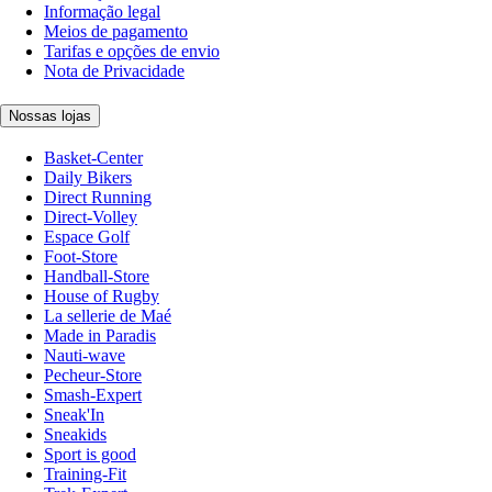
Informação legal
Meios de pagamento
Tarifas e opções de envio
Nota de Privacidade
Nossas lojas
Basket-Center
Daily Bikers
Direct Running
Direct-Volley
Espace Golf
Foot-Store
Handball-Store
House of Rugby
La sellerie de Maé
Made in Paradis
Nauti-wave
Pecheur-Store
Smash-Expert
Sneak'In
Sneakids
Sport is good
Training-Fit