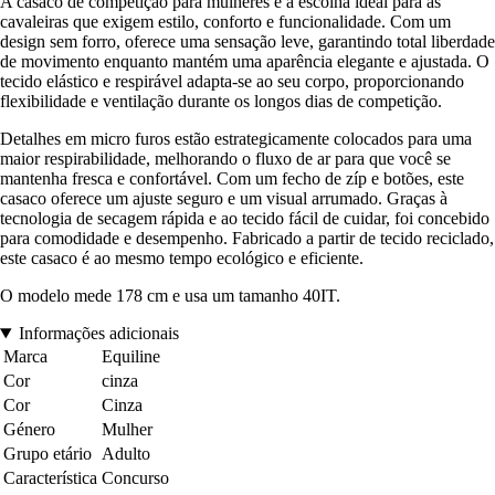
A casaco de competição para mulheres é a escolha ideal para as
cavaleiras que exigem estilo, conforto e funcionalidade. Com um
design sem forro, oferece uma sensação leve, garantindo total liberdade
de movimento enquanto mantém uma aparência elegante e ajustada. O
tecido elástico e respirável adapta-se ao seu corpo, proporcionando
flexibilidade e ventilação durante os longos dias de competição.
Detalhes em micro furos estão estrategicamente colocados para uma
maior respirabilidade, melhorando o fluxo de ar para que você se
mantenha fresca e confortável. Com um fecho de zíp e botões, este
casaco oferece um ajuste seguro e um visual arrumado. Graças à
tecnologia de secagem rápida e ao tecido fácil de cuidar, foi concebido
para comodidade e desempenho. Fabricado a partir de tecido reciclado,
este casaco é ao mesmo tempo ecológico e eficiente.
O modelo mede 178 cm e usa um tamanho 40IT.
Informações adicionais
Marca
Equiline
Cor
cinza
Cor
Cinza
Género
Mulher
Grupo etário
Adulto
Característica
Concurso